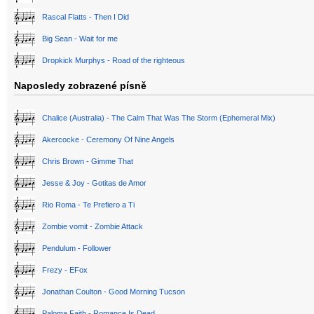
Rascal Flatts - Then I Did
Big Sean - Wait for me
Dropkick Murphys - Road of the righteous
Naposledy zobrazené písně
Chalice (Australia) - The Calm That Was The Storm (Ephemeral Mix)
Akercocke - Ceremony Of Nine Angels
Chris Brown - Gimme That
Jesse & Joy - Gotitas de Amor
Rio Roma - Te Prefiero a Ti
Zombie vomit - Zombie Attack
Pendulum - Follower
Frezy - EFox
Jonathan Coulton - Good Morning Tucson
Paloma Faith - Romance Is Dead