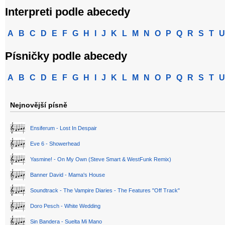
Interpreti podle abecedy
A
B
C
D
E
F
G
H
I
J
K
L
M
N
O
P
Q
R
S
T
U
Písničky podle abecedy
A
B
C
D
E
F
G
H
I
J
K
L
M
N
O
P
Q
R
S
T
U
Nejnovější písně
Ensiferum - Lost In Despair
Eve 6 - Showerhead
Yasmine! - On My Own (Steve Smart & WestFunk Remix)
Banner David - Mama's House
Soundtrack - The Vampire Diaries - The Features "Off Track"
Doro Pesch - White Wedding
Sin Bandera - Suelta Mi Mano