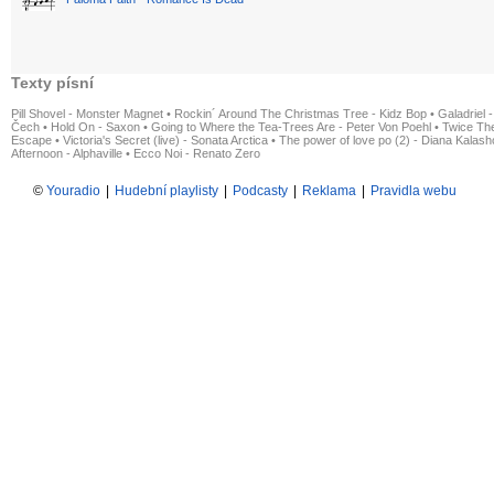
Texty písní
Pill Shovel - Monster Magnet
•
Rockin´ Around The Christmas Tree - Kidz Bop
•
Galadriel -
Čech
•
Hold On - Saxon
•
Going to Where the Tea-Trees Are - Peter Von Poehl
•
Twice The
Escape
•
Victoria's Secret (live) - Sonata Arctica
•
The power of love po (2) - Diana Kalas
Afternoon - Alphaville
•
Ecco Noi - Renato Zero
©
Youradio
|
Hudební playlisty
|
Podcasty
|
Reklama
|
Pravidla webu