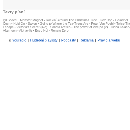
Texty písní
Pill Shovel - Monster Magnet
•
Rockin´ Around The Christmas Tree - Kidz Bop
•
Galadriel -
Čech
•
Hold On - Saxon
•
Going to Where the Tea-Trees Are - Peter Von Poehl
•
Twice The
Escape
•
Victoria's Secret (live) - Sonata Arctica
•
The power of love po (2) - Diana Kalas
Afternoon - Alphaville
•
Ecco Noi - Renato Zero
©
Youradio
|
Hudební playlisty
|
Podcasty
|
Reklama
|
Pravidla webu