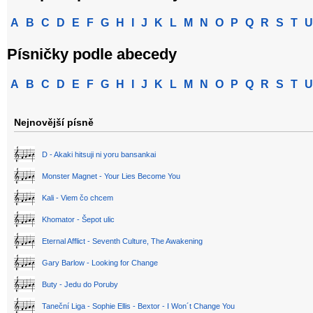
A
B
C
D
E
F
G
H
I
J
K
L
M
N
O
P
Q
R
S
T
U
Písničky podle abecedy
A
B
C
D
E
F
G
H
I
J
K
L
M
N
O
P
Q
R
S
T
U
Nejnovější písně
D - Akaki hitsuji ni yoru bansankai
Monster Magnet - Your Lies Become You
Kali - Viem čo chcem
Khomator - Šepot ulic
Eternal Afflict - Seventh Culture, The Awakening
Gary Barlow - Looking for Change
Buty - Jedu do Poruby
Taneční Liga - Sophie Ellis - Bextor - I Won´t Change You