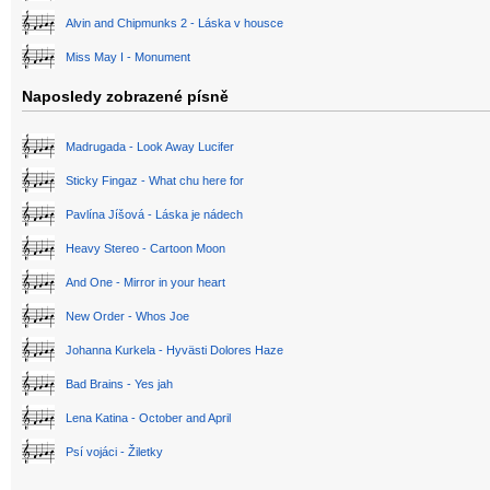
Alvin and Chipmunks 2 - Láska v housce
Miss May I - Monument
Naposledy zobrazené písně
Madrugada - Look Away Lucifer
Sticky Fingaz - What chu here for
Pavlína Jíšová - Láska je nádech
Heavy Stereo - Cartoon Moon
And One - Mirror in your heart
New Order - Whos Joe
Johanna Kurkela - Hyvästi Dolores Haze
Bad Brains - Yes jah
Lena Katina - October and April
Psí vojáci - Žiletky