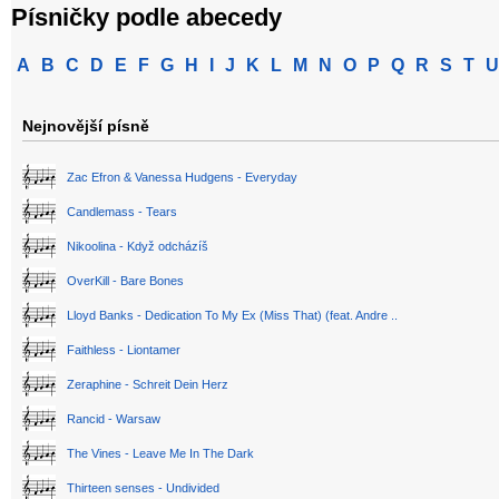
Písničky podle abecedy
A
B
C
D
E
F
G
H
I
J
K
L
M
N
O
P
Q
R
S
T
U
Nejnovější písně
Zac Efron & Vanessa Hudgens - Everyday
Candlemass - Tears
Nikoolina - Když odcházíš
OverKill - Bare Bones
Lloyd Banks - Dedication To My Ex (Miss That) (feat. Andre ..
Faithless - Liontamer
Zeraphine - Schreit Dein Herz
Rancid - Warsaw
The Vines - Leave Me In The Dark
Thirteen senses - Undivided