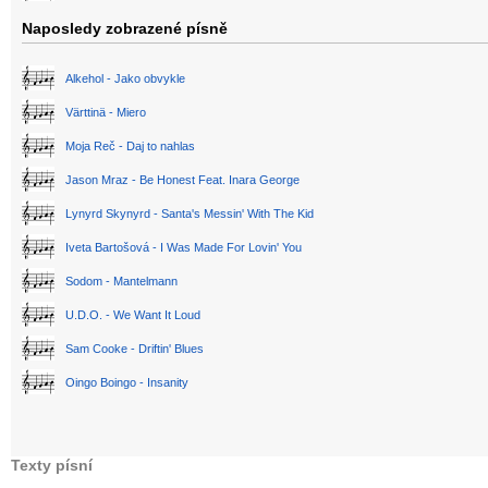
Naposledy zobrazené písně
Alkehol - Jako obvykle
Värttinä - Miero
Moja Reč - Daj to nahlas
Jason Mraz - Be Honest Feat. Inara George
Lynyrd Skynyrd - Santa's Messin' With The Kid
Iveta Bartošová - I Was Made For Lovin' You
Sodom - Mantelmann
U.D.O. - We Want It Loud
Sam Cooke - Driftin' Blues
Oingo Boingo - Insanity
Texty písní