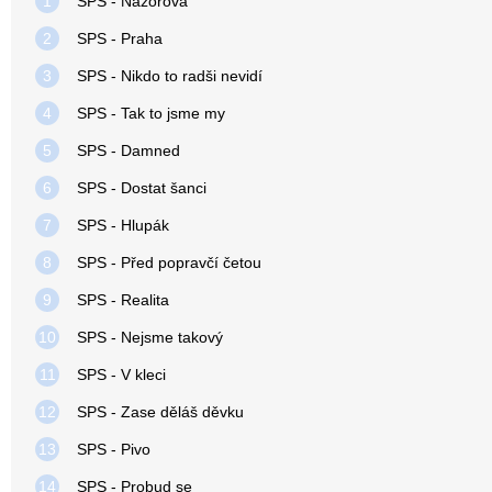
1
SPS - Názorová
2
SPS - Praha
3
SPS - Nikdo to radši nevidí
4
SPS - Tak to jsme my
5
SPS - Damned
6
SPS - Dostat šanci
7
SPS - Hlupák
8
SPS - Před popravčí četou
9
SPS - Realita
10
SPS - Nejsme takový
11
SPS - V kleci
12
SPS - Zase děláš děvku
13
SPS - Pivo
14
SPS - Probud se