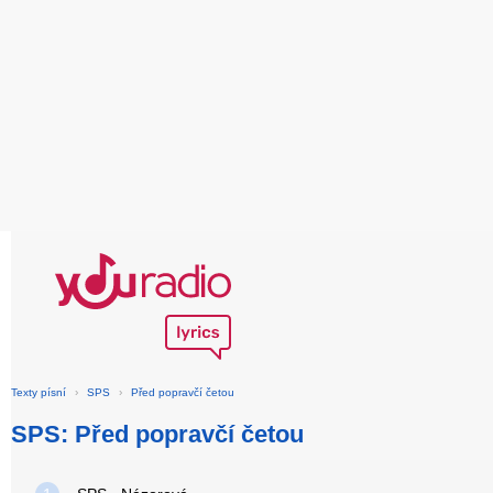
Texty písní
›
SPS
›
Před popravčí četou
SPS: Před popravčí četou