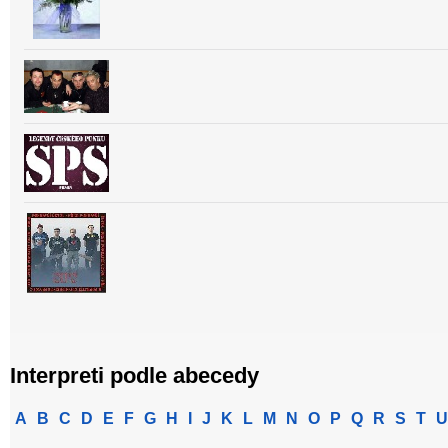
Interpreti podle abecedy
A
B
C
D
E
F
G
H
I
J
K
L
M
N
O
P
Q
R
S
T
U