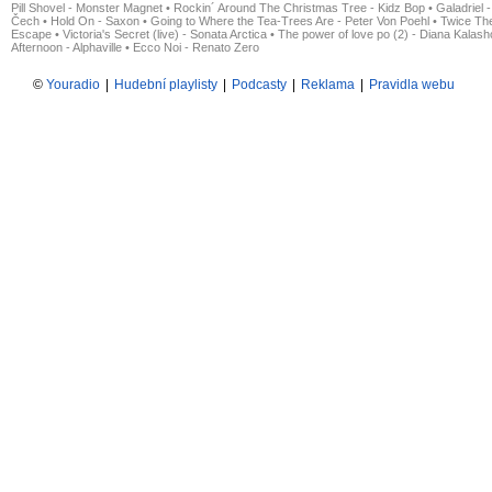
Pill Shovel - Monster Magnet
•
Rockin´ Around The Christmas Tree - Kidz Bop
•
Galadriel -
Čech
•
Hold On - Saxon
•
Going to Where the Tea-Trees Are - Peter Von Poehl
•
Twice The
Escape
•
Victoria's Secret (live) - Sonata Arctica
•
The power of love po (2) - Diana Kalas
Afternoon - Alphaville
•
Ecco Noi - Renato Zero
©
Youradio
|
Hudební playlisty
|
Podcasty
|
Reklama
|
Pravidla webu