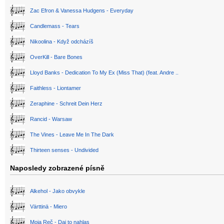
Zac Efron & Vanessa Hudgens - Everyday
Candlemass - Tears
Nikoolina - Když odcházíš
OverKill - Bare Bones
Lloyd Banks - Dedication To My Ex (Miss That) (feat. Andre ..
Faithless - Liontamer
Zeraphine - Schreit Dein Herz
Rancid - Warsaw
The Vines - Leave Me In The Dark
Thirteen senses - Undivided
Naposledy zobrazené písně
Alkehol - Jako obvykle
Värttinä - Miero
Moja Reč - Daj to nahlas