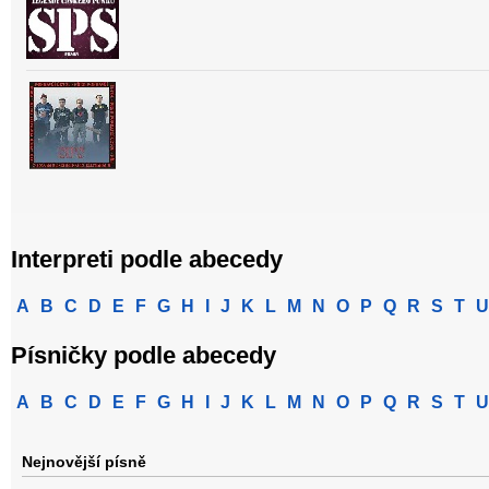
Interpreti podle abecedy
A
B
C
D
E
F
G
H
I
J
K
L
M
N
O
P
Q
R
S
T
U
Písničky podle abecedy
A
B
C
D
E
F
G
H
I
J
K
L
M
N
O
P
Q
R
S
T
U
Nejnovější písně