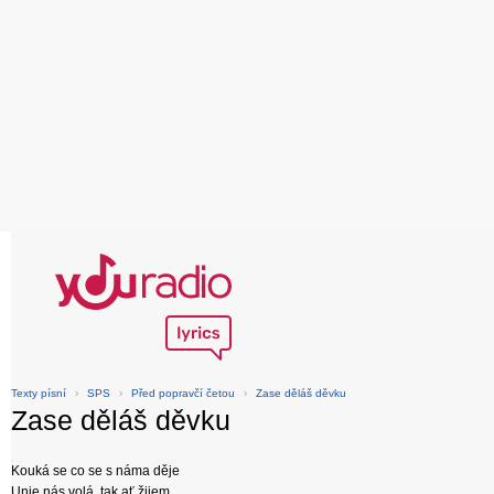
Texty písní
›
SPS
›
Před popravčí četou
›
Zase děláš děvku
Zase děláš děvku
Kouká se co se s náma děje
Unie nás volá, tak ať žijem