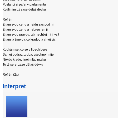
Poslanci si pařej v parlamentu
Kvůli nim už zase děláš děvku
Refrén:
Znám svou cenu a nejdu zas pod ní
Znám svou ženu a nebreu jen jí
Znám svou pravdu, tak nechťej mi ji vzít
Znám ty šmejdy, co kradou a chtěj víc
Koukám se, co se v lidech bere
Samej podraz, zloba, všechno hnije
Někdo krade, jinej mlátí mtaku
To tě sere, zase děláš děvku
Refrén (2x)
Interpret