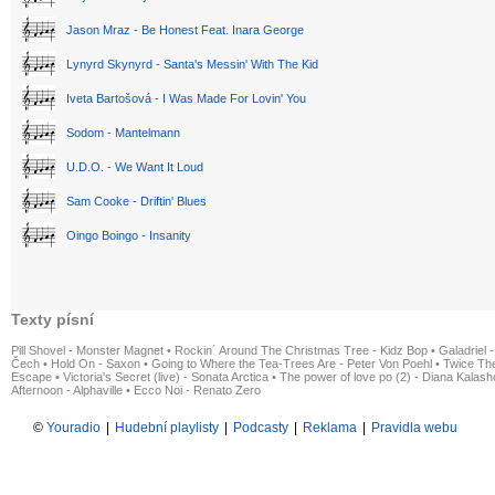
Jason Mraz - Be Honest Feat. Inara George
Lynyrd Skynyrd - Santa's Messin' With The Kid
Iveta Bartošová - I Was Made For Lovin' You
Sodom - Mantelmann
U.D.O. - We Want It Loud
Sam Cooke - Driftin' Blues
Oingo Boingo - Insanity
Texty písní
Pill Shovel - Monster Magnet
•
Rockin´ Around The Christmas Tree - Kidz Bop
•
Galadriel -
Čech
•
Hold On - Saxon
•
Going to Where the Tea-Trees Are - Peter Von Poehl
•
Twice The
Escape
•
Victoria's Secret (live) - Sonata Arctica
•
The power of love po (2) - Diana Kalas
Afternoon - Alphaville
•
Ecco Noi - Renato Zero
©
Youradio
|
Hudební playlisty
|
Podcasty
|
Reklama
|
Pravidla webu