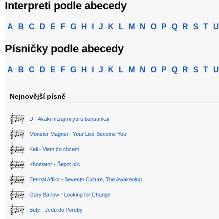
Interpreti podle abecedy
A
B
C
D
E
F
G
H
I
J
K
L
M
N
O
P
Q
R
S
T
U
Písničky podle abecedy
A
B
C
D
E
F
G
H
I
J
K
L
M
N
O
P
Q
R
S
T
U
Nejnovější písně
D - Akaki hitsuji ni yoru bansankai
Monster Magnet - Your Lies Become You
Kali - Viem čo chcem
Khomator - Šepot ulic
Eternal Afflict - Seventh Culture, The Awakening
Gary Barlow - Looking for Change
Buty - Jedu do Poruby