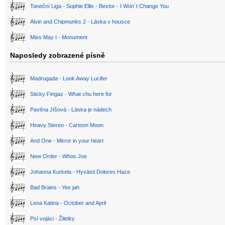
Taneční Liga - Sophie Ellis - Bextor - I Won´t Change You
Alvin and Chipmunks 2 - Láska v housce
Miss May I - Monument
Naposledy zobrazené písně
Madrugada - Look Away Lucifer
Sticky Fingaz - What chu here for
Pavlína Jíšová - Láska je nádech
Heavy Stereo - Cartoon Moon
And One - Mirror in your heart
New Order - Whos Joe
Johanna Kurkela - Hyvästi Dolores Haze
Bad Brains - Yes jah
Lena Katina - October and April
Psí vojáci - Žiletky