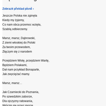
Zobrazit překlad písně ›
Jeszcze Polska nie zginęła
Kiedy my żyjemy,
Co nam obca przemoc wzięła,
Szablą odbierzemy.
Marsz, marsz, Dąbrowski,
Z ziemi włoskiej do Polski
Za twoim przewodem,
Złączym się z narodem
Przejdziem Wisłę, przejdziem Wartę,
Będziem Polakami,
Dał nam przykład Bonaparte,
Jak zwyciężać mamy.
Marsz, marsz…
Jak Czarniecki do Poznania,
Po szwedzkim zaborze,
Dla ojczyzny ratowania,
Wrócim się przez morze.