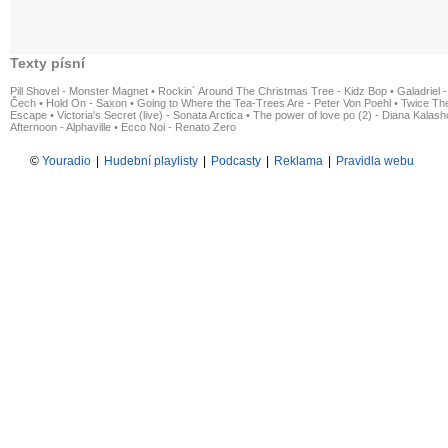
Texty písní
Pill Shovel - Monster Magnet
•
Rockin´ Around The Christmas Tree - Kidz Bop
•
Galadriel -
Čech
•
Hold On - Saxon
•
Going to Where the Tea-Trees Are - Peter Von Poehl
•
Twice The
Escape
•
Victoria's Secret (live) - Sonata Arctica
•
The power of love po (2) - Diana Kalas
Afternoon - Alphaville
•
Ecco Noi - Renato Zero
©
Youradio
|
Hudební playlisty
|
Podcasty
|
Reklama
|
Pravidla webu