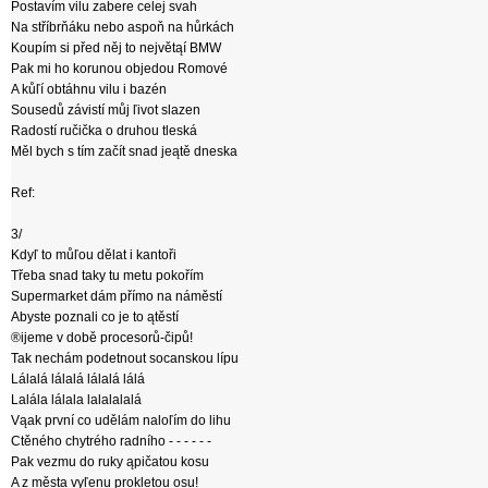
Postavím vilu zabere celej svah
Na stříbrňáku nebo aspoň na hůrkách
Koupím si před něj to největąí BMW
Pak mi ho korunou objedou Romové
A kůľí obtáhnu vilu i bazén
Sousedů závistí můj ľivot slazen
Radostí ručička o druhou tleská
Měl bych s tím začít snad jeątě dneska
Ref:
3/
Kdyľ to můľou dělat i kantoři
Třeba snad taky tu metu pokořím
Supermarket dám přímo na náměstí
Abyste poznali co je to ątěstí
®ijeme v době procesorů-čipů!
Tak nechám podetnout socanskou lípu
Lálalá lálalá lálalá lálá
Lalála lálala lalalalalá
Vąak první co udělám naloľím do lihu
Ctěného chytrého radního - - - - - -
Pak vezmu do ruky ąpičatou kosu
A z města vyľenu prokletou osu!