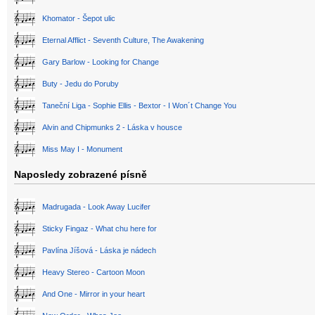
Khomator - Šepot ulic
Eternal Afflict - Seventh Culture, The Awakening
Gary Barlow - Looking for Change
Buty - Jedu do Poruby
Taneční Liga - Sophie Ellis - Bextor - I Won´t Change You
Alvin and Chipmunks 2 - Láska v housce
Miss May I - Monument
Naposledy zobrazené písně
Madrugada - Look Away Lucifer
Sticky Fingaz - What chu here for
Pavlína Jíšová - Láska je nádech
Heavy Stereo - Cartoon Moon
And One - Mirror in your heart