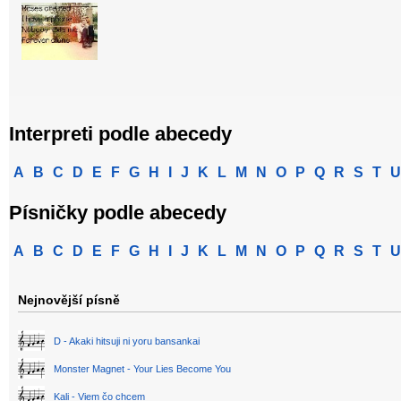
Interpreti podle abecedy
A
B
C
D
E
F
G
H
I
J
K
L
M
N
O
P
Q
R
S
T
U
Písničky podle abecedy
A
B
C
D
E
F
G
H
I
J
K
L
M
N
O
P
Q
R
S
T
U
Nejnovější písně
D - Akaki hitsuji ni yoru bansankai
Monster Magnet - Your Lies Become You
Kali - Viem čo chcem