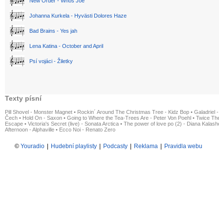
New Order - Whos Joe
Johanna Kurkela - Hyvästi Dolores Haze
Bad Brains - Yes jah
Lena Katina - October and April
Psí vojáci - Žiletky
Texty písní
Pill Shovel - Monster Magnet
•
Rockin´ Around The Christmas Tree - Kidz Bop
•
Galadriel -
Čech
•
Hold On - Saxon
•
Going to Where the Tea-Trees Are - Peter Von Poehl
•
Twice The
Escape
•
Victoria's Secret (live) - Sonata Arctica
•
The power of love po (2) - Diana Kalas
Afternoon - Alphaville
•
Ecco Noi - Renato Zero
©
Youradio
|
Hudební playlisty
|
Podcasty
|
Reklama
|
Pravidla webu