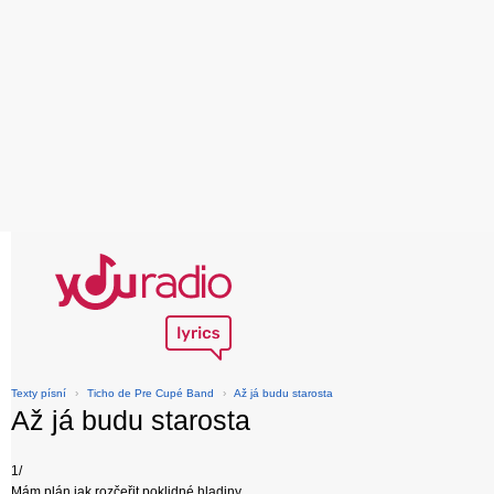
Texty písní
›
Ticho de Pre Cupé Band
›
Až já budu starosta
Až já budu starosta
1/
Mám plán jak rozčeřit poklidné hladiny