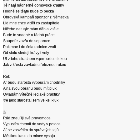
Té naąí nádherné domovské krajiny
Hodně se těąte bude to pecka
Obrovská kampaň sponzor z Německa
Lid mne chce vidět co zastupitele
Ničeho netuąíc mám ďábla v těle
Bude to snadné a ľádná práce
Soupeře zavřu do separace
Pak mne i do čela radnice zvolí
Od stolu sleduji krávy i voly
Uľ z toho strachem vąem srdce tlukou
Jak z křesla zavládnu ľeleznou rukou
Ref:
Aľ budu starosta vybourám chodníky
A na svou obranu budu mít pluk
Ovládám výtečně lecjaké praktiky
®e jako starosta jsem velkej kluk
2/
Rád zneuľiji své pravomoce
Vypustím chemii do vody v potoce
Aľ se zasvětím do správných tajů
Městkou kasu do mince vysaju