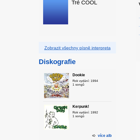
Tré COOL
Zobrazit všechny písně interpreta
Diskografie
Dookie
Rok vydání: 1994
1 songů
Kerpunk!
Rok vydání: 1992
1 songů
více alb