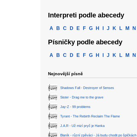
Interpreti podle abecedy
A
B
C
D
E
F
G
H
I
J
K
L
M
N
Písničky podle abecedy
A
B
C
D
E
F
G
H
I
J
K
L
M
N
Nejnovější písně
Shadows Fall - Destroyer of Senses
Sister - Drag me to the grave
Jay-Z - 99 problems
Tyrant - The Rebirth Reclaim The Flame
J.A.R - Už mizí pryč je Hanka
Blaník - různí zpěváci - Já budu chodit po špičkách