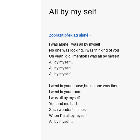
All by my self
Zobrazit překlad písně ›
I was alone,I was all by myself
No one was looking, I was thinking of you
Oh yeah, did I mention I was all by myself
All by myself...
All by myself...
All by myself...
I went to your house,but no one was there
I went to your room
I was all by myself
You and me had
Such wonderful times
When I'm all by myself,
All by myself ..