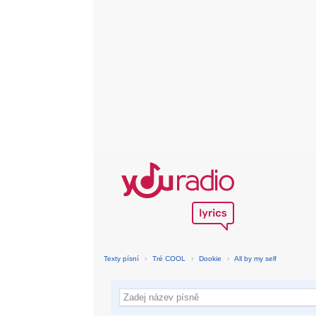
Texty písní
›
Tré COOL
›
Dookie
›
All by my self