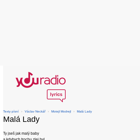
Texty písní
›
Václav Neckář
›
Motejl Modrejl
›
Malá Lady
Malá Lady
Ty jseš jak malý baby
a kdybych trochu zlej byl