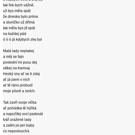
tak řek bych vážně,
už bys měla spát
že dneska bylo príma
a sluníčko už dřímá
tak měla bys jít spát
na každej pád
ó ó ó já kdybych zlej byl
Malá lady neplakej
a měj se fajn
poslední mi pusu dej
utíkej na tramvaj
Hezký sny ať se ti zdaj
ať já jsem v nich
ať tě ráno probudí
moje písně a smích.
Tak zavři svoje víčka
ať pohádka tě hýčká
a napočítej ovcí padesát
tvář uražené lady
a zatím jsi jen baby
co neposlouchá