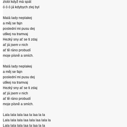
zlobí když má spát
ó ó ó já kdybych zlej byl
Malá lady neplakej
a měj se fajn
poslední mi pusu dej
utíkej na tramvaj
Hezký sny ať se ti zdaj
ať já jsem v nich
ať tě ráno probudí
moje písně a smích.
Malá lady neplakej
a měj se fajn
poslední mi pusu dej
utíkej na tramvaj
Hezký sny ať se ti zdaj
ať já jsem v nich
ať tě ráno probudí
moje písně a smích.
Lala lala lala laa la laa la la
Lala lala lala laa lala laa lala la
Lala lala lala laa la laa la la