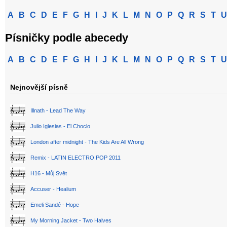
A
B
C
D
E
F
G
H
I
J
K
L
M
N
O
P
Q
R
S
T
U
Písničky podle abecedy
A
B
C
D
E
F
G
H
I
J
K
L
M
N
O
P
Q
R
S
T
U
Nejnovější písně
Illnath - Lead The Way
Julio Iglesias - El Choclo
London after midnight - The Kids Are All Wrong
Remix - LATIN ELECTRO POP 2011
H16 - Můj Svět
Accuser - Healium
Emeli Sandé - Hope
My Morning Jacket - Two Halves