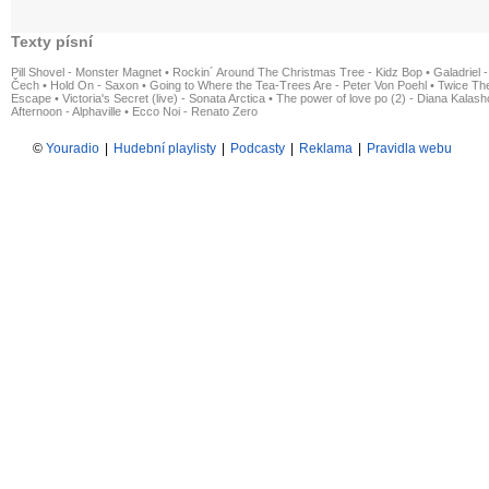
Texty písní
Pill Shovel - Monster Magnet
•
Rockin´ Around The Christmas Tree - Kidz Bop
•
Galadriel -
Čech
•
Hold On - Saxon
•
Going to Where the Tea-Trees Are - Peter Von Poehl
•
Twice The
Escape
•
Victoria's Secret (live) - Sonata Arctica
•
The power of love po (2) - Diana Kalas
Afternoon - Alphaville
•
Ecco Noi - Renato Zero
©
Youradio
|
Hudební playlisty
|
Podcasty
|
Reklama
|
Pravidla webu