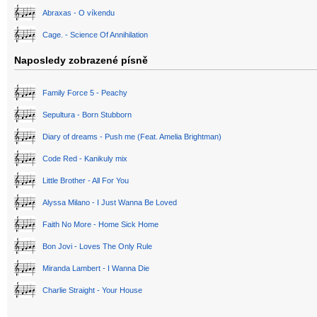
Abraxas - O víkendu
Cage. - Science Of Annihilation
Naposledy zobrazené písně
Family Force 5 - Peachy
Sepultura - Born Stubborn
Diary of dreams - Push me (Feat. Amelia Brightman)
Code Red - Kanikuly mix
Little Brother - All For You
Alyssa Milano - I Just Wanna Be Loved
Faith No More - Home Sick Home
Bon Jovi - Loves The Only Rule
Miranda Lambert - I Wanna Die
Charlie Straight - Your House