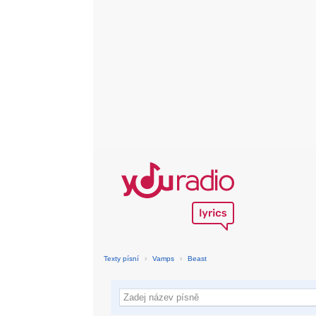
Texty písní
›
Vamps
›
Beast