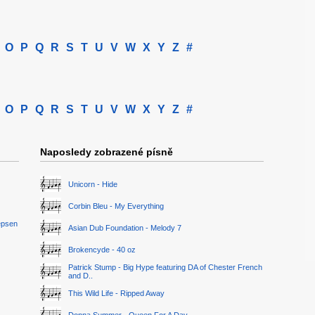
O
P
Q
R
S
T
U
V
W
X
Y
Z
#
O
P
Q
R
S
T
U
V
W
X
Y
Z
#
Naposledy zobrazené písně
Unicorn - Hide
Corbin Bleu - My Everything
epsen
Asian Dub Foundation - Melody 7
Brokencyde - 40 oz
Patrick Stump - Big Hype featuring DA of Chester French
and D..
This Wild Life - Ripped Away