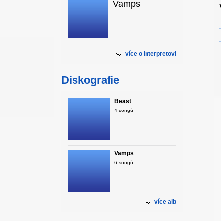
Vamps
více o interpretovi
Diskografie
Beast
4 songů
Vamps
6 songů
více alb