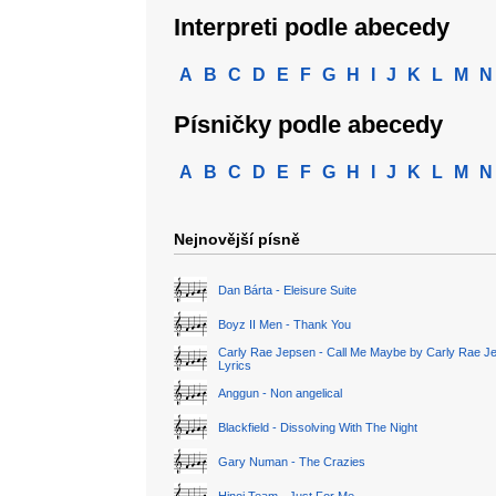
Interpreti podle abecedy
A
B
C
D
E
F
G
H
I
J
K
L
M
N
Písničky podle abecedy
A
B
C
D
E
F
G
H
I
J
K
L
M
N
Nejnovější písně
Dan Bárta - Eleisure Suite
Boyz II Men - Thank You
Carly Rae Jepsen - Call Me Maybe by Carly Rae J
Lyrics
Anggun - Non angelical
Blackfield - Dissolving With The Night
Gary Numan - The Crazies