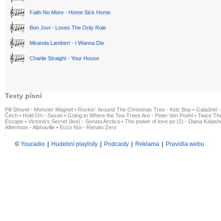
Faith No More - Home Sick Home
Bon Jovi - Loves The Only Rule
Miranda Lambert - I Wanna Die
Charlie Straight - Your House
Texty písní
Pill Shovel - Monster Magnet
•
Rockin´ Around The Christmas Tree - Kidz Bop
•
Galadriel -
Čech
•
Hold On - Saxon
•
Going to Where the Tea-Trees Are - Peter Von Poehl
•
Twice The
Escape
•
Victoria's Secret (live) - Sonata Arctica
•
The power of love po (2) - Diana Kalas
Afternoon - Alphaville
•
Ecco Noi - Renato Zero
©
Youradio
|
Hudební playlisty
|
Podcasty
|
Reklama
|
Pravidla webu