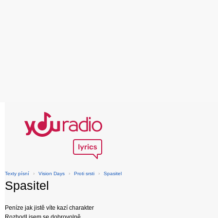
Texty písní
›
Vision Days
›
Proti srsti
›
Spasitel
Spasitel
Peníze jak jistě víte kazí charakter
Rozhodl jsem se dobrovolně