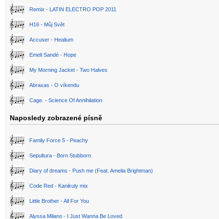
Remix - LATIN ELECTRO POP 2011
H16 - Můj Svět
Accuser - Healium
Emeli Sandé - Hope
My Morning Jacket - Two Halves
Abraxas - O víkendu
Cage. - Science Of Annihilation
Naposledy zobrazené písně
Family Force 5 - Peachy
Sepultura - Born Stubborn
Diary of dreams - Push me (Feat. Amelia Brightman)
Code Red - Kanikuly mix
Little Brother - All For You
Alyssa Milano - I Just Wanna Be Loved