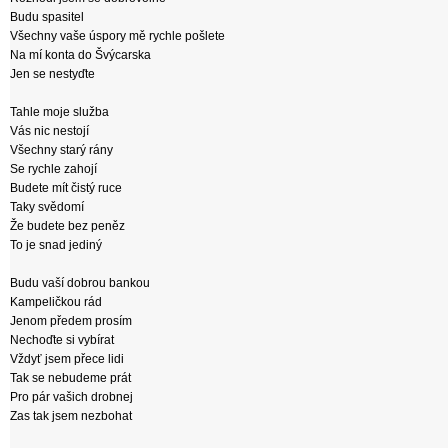
Budu spasitel
Všechny vaše úspory mě rychle pošlete
Na mí konta do Švýcarska
Jen se nestyďte
Tahle moje služba
Vás nic nestojí
Všechny starý rány
Se rychle zahojí
Budete mít čistý ruce
Taky svědomí
Že budete bez peněz
To je snad jediný
Budu vaší dobrou bankou
Kampeličkou rád
Jenom předem prosím
Nechoďte si vybírat
Vždyť jsem přece lidi
Tak se nebudeme prát
Pro pár vašich drobnej
Zas tak jsem nezbohat