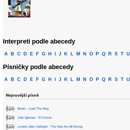
Interpreti podle abecedy
A
B
C
D
E
F
G
H
I
J
K
L
M
N
O
P
Q
R
S
T
U
Písničky podle abecedy
A
B
C
D
E
F
G
H
I
J
K
L
M
N
O
P
Q
R
S
T
U
Nejnovější písně
Illnath - Lead The Way
Julio Iglesias - El Choclo
London after midnight - The Kids Are All Wrong