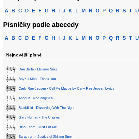
A
B
C
D
E
F
G
H
I
J
K
L
M
N
O
P
Q
R
S
T
U
Písničky podle abecedy
A
B
C
D
E
F
G
H
I
J
K
L
M
N
O
P
Q
R
S
T
U
Nejnovější písně
Dan Bárta - Eleisure Suite
Boyz II Men - Thank You
Carly Rae Jepsen - Call Me Maybe by Carly Rae Jepsen Lyrics
Anggun - Non angelical
Blackfield - Dissolving With The Night
Gary Numan - The Crazies
Hinoi Team - Just For Me
Barathrum - Justice of Shining Steel