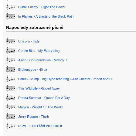
Public Enemy - Fight The Power
In Flames - Artifacts of the Black Rain
Naposledy zobrazené písně
Unicorn - Hide
Corbin Bleu - My Everything
Asian Dub Foundation - Melody 7
Brokencyde - 40 oz
Patrick Stump - Big Hype featuring DA of Chester French and D..
This Wild Life - Ripped Away
Donna Summer - Queen For A Day
Magica - Weight Of The World
Jerry Ropero - Thtrh
Rumi - 1000 Přání VIDEOKLIP