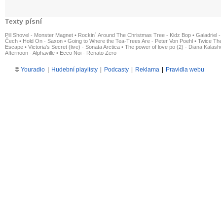
Texty písní
Pill Shovel - Monster Magnet
•
Rockin´ Around The Christmas Tree - Kidz Bop
•
Galadriel -
Čech
•
Hold On - Saxon
•
Going to Where the Tea-Trees Are - Peter Von Poehl
•
Twice The
Escape
•
Victoria's Secret (live) - Sonata Arctica
•
The power of love po (2) - Diana Kalas
Afternoon - Alphaville
•
Ecco Noi - Renato Zero
©
Youradio
|
Hudební playlisty
|
Podcasty
|
Reklama
|
Pravidla webu