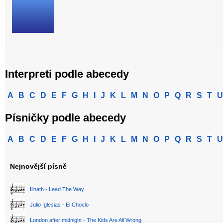
Interpreti podle abecedy
A
B
C
D
E
F
G
H
I
J
K
L
M
N
O
P
Q
R
S
T
U
Písničky podle abecedy
A
B
C
D
E
F
G
H
I
J
K
L
M
N
O
P
Q
R
S
T
U
Nejnovější písně
Illnath - Lead The Way
Julio Iglesias - El Choclo
London after midnight - The Kids Are All Wrong