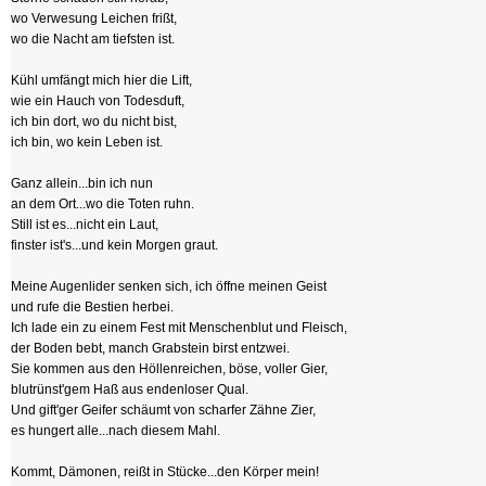
wo Verwesung Leichen frißt,
wo die Nacht am tiefsten ist.
Kühl umfängt mich hier die Lift,
wie ein Hauch von Todesduft,
ich bin dort, wo du nicht bist,
ich bin, wo kein Leben ist.
Ganz allein...bin ich nun
an dem Ort...wo die Toten ruhn.
Still ist es...nicht ein Laut,
finster ist's...und kein Morgen graut.
Meine Augenlider senken sich, ich öffne meinen Geist
und rufe die Bestien herbei.
Ich lade ein zu einem Fest mit Menschenblut und Fleisch,
der Boden bebt, manch Grabstein birst entzwei.
Sie kommen aus den Höllenreichen, böse, voller Gier,
blutrünst'gem Haß aus endenloser Qual.
Und gift'ger Geifer schäumt von scharfer Zähne Zier,
es hungert alle...nach diesem Mahl.
Kommt, Dämonen, reißt in Stücke...den Körper mein!