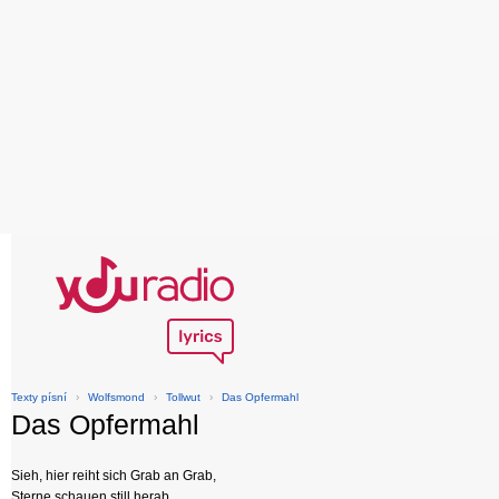
Texty písní
›
Wolfsmond
›
Tollwut
›
Das Opfermahl
Das Opfermahl
Sieh, hier reiht sich Grab an Grab,
Sterne schauen still herab,