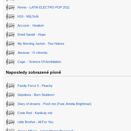
Remix - LATIN ELECTRO POP 2011
H16 - Můj Svět
Accuser - Healium
Emeli Sandé - Hope
My Morning Jacket - Two Halves
Abraxas - O víkendu
Cage. - Science Of Annihilation
Naposledy zobrazené písně
Family Force 5 - Peachy
Sepultura - Born Stubborn
Diary of dreams - Push me (Feat. Amelia Brightman)
Code Red - Kanikuly mix
Little Brother - All For You