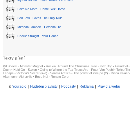
Alyssa Milano - I Just Wanna Be Loved
Faith No More - Home Sick Home
Bon Jovi - Loves The Only Rule
Miranda Lambert - I Wanna Die
Charlie Straight - Your House
Texty písní
Pill Shovel - Monster Magnet
•
Rockin´ Around The Christmas Tree - Kidz Bop
•
Galadriel -
Čech
•
Hold On - Saxon
•
Going to Where the Tea-Trees Are - Peter Von Poehl
•
Twice The
Escape
•
Victoria's Secret (live) - Sonata Arctica
•
The power of love po (2) - Diana Kalas
Afternoon - Alphaville
•
Ecco Noi - Renato Zero
©
Youradio
|
Hudební playlisty
|
Podcasty
|
Reklama
|
Pravidla webu