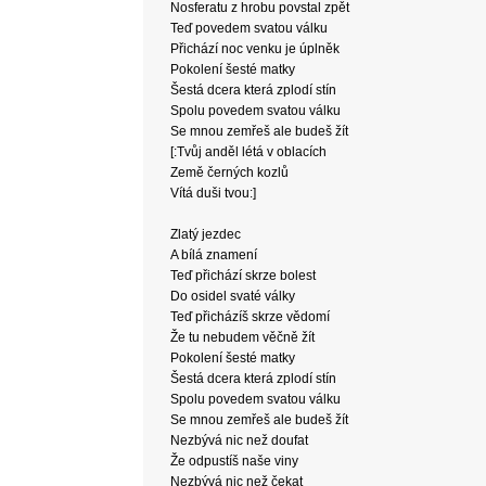
Nosferatu z hrobu povstal zpět
Teď povedem svatou válku
Přichází noc venku je úplněk
Pokolení šesté matky
Šestá dcera která zplodí stín
Spolu povedem svatou válku
Se mnou zemřeš ale budeš žít
[:Tvůj anděl létá v oblacích
Země černých kozlů
Vítá duši tvou:]
Zlatý jezdec
A bílá znamení
Teď přichází skrze bolest
Do osidel svaté války
Teď přicházíš skrze vědomí
Že tu nebudem věčně žít
Pokolení šesté matky
Šestá dcera která zplodí stín
Spolu povedem svatou válku
Se mnou zemřeš ale budeš žít
Nezbývá nic než doufat
Že odpustíš naše viny
Nezbývá nic než čekat