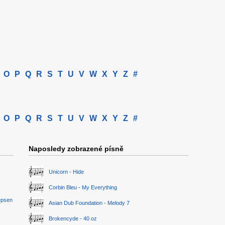
O
P
Q
R
S
T
U
V
W
X
Y
Z
#
O
P
Q
R
S
T
U
V
W
X
Y
Z
#
Naposledy zobrazené písně
Unicorn - Hide
Corbin Bleu - My Everything
epsen
Asian Dub Foundation - Melody 7
Brokencyde - 40 oz