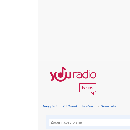
Texty písní
›
XIII.Století
›
Nosferatu
›
Svatá válka