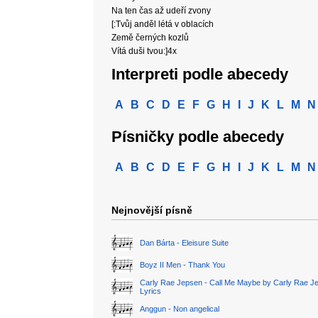
Na ten čas až udeří zvony
[:Tvůj anděl létá v oblacích
Země černých kozlů
Vítá duši tvou:]4x
Interpreti podle abecedy
A
B
C
D
E
F
G
H
I
J
K
L
M
N
Písničky podle abecedy
A
B
C
D
E
F
G
H
I
J
K
L
M
N
Nejnovější písně
Dan Bárta - Eleisure Suite
Boyz II Men - Thank You
Carly Rae Jepsen - Call Me Maybe by Carly Rae J
Lyrics
Anggun - Non angelical