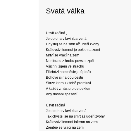
Svatá válka
Úsvit začíná ,
Je obloha v krvi zbarvená
Chystej se na smrt až udeří zvony
Království temnot je peklo na zemi
Mrtví se vrací na zem
Nosferatu z hrobu povstal zpět
Všichni žijem ve strachu
Přichází noc měsíc je úplněk
Bohové si najdou cestu
Skrze kterou k tobě promluví
A každý z nás projde peklem
Aby dosáhl spasení
Úsvit začíná
Je obloha v krvi zbarvená
Tak chystej se na smrt až udeří zvony
Království temnot Inferno na zemi
Zombie se vrací na zem