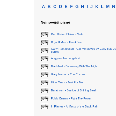
A
B
C
D
E
F
G
H
I
J
K
L
M
N
Nejnovější písně
Dan Bárta - Eleisure Suite
Boyz II Men - Thank You
Carly Rae Jepsen - Call Me Maybe by Carly Rae J
Lyrics
Anggun - Non angelical
Blackfield - Dissolving With The Night
Gary Numan - The Crazies
Hinoi Team - Just For Me
Barathrum - Justice of Shining Steel
Public Enemy - Fight The Power
In Flames - Artifacts of the Black Rain