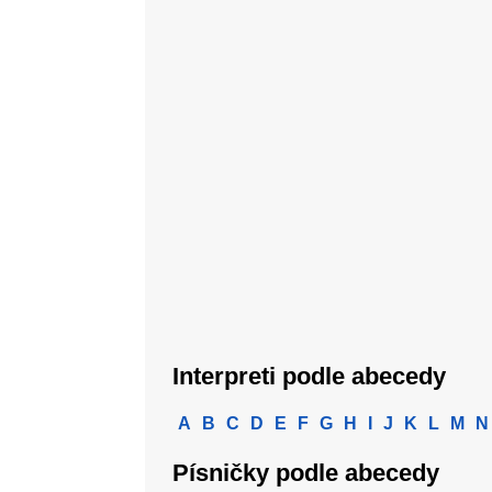
Interpreti podle abecedy
A
B
C
D
E
F
G
H
I
J
K
L
M
N
Písničky podle abecedy