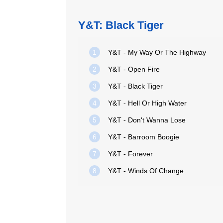
Y&T: Black Tiger
1
Y&T - My Way Or The Highway
2
Y&T - Open Fire
3
Y&T - Black Tiger
4
Y&T - Hell Or High Water
5
Y&T - Don't Wanna Lose
6
Y&T - Barroom Boogie
7
Y&T - Forever
8
Y&T - Winds Of Change