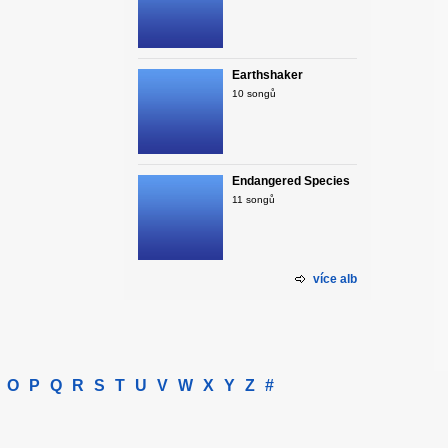
Earthshaker
10 songů
Endangered Species
11 songů
více alb
O
P
Q
R
S
T
U
V
W
X
Y
Z
#