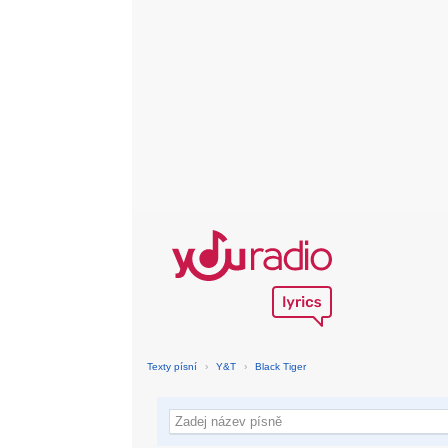
Texty písní
›
Y&T
›
Black Tiger