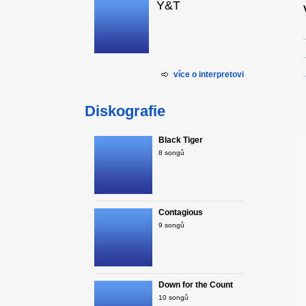
Y&T
více o interpretovi
Diskografie
Black Tiger
8 songů
Contagious
9 songů
Down for the Count
10 songů