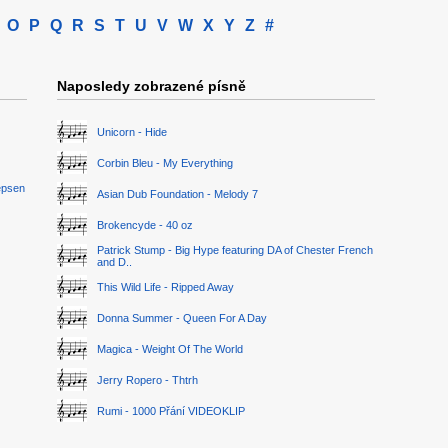
O
P
Q
R
S
T
U
V
W
X
Y
Z
#
Naposledy zobrazené písně
Unicorn - Hide
Corbin Bleu - My Everything
epsen
Asian Dub Foundation - Melody 7
Brokencyde - 40 oz
Patrick Stump - Big Hype featuring DA of Chester French
and D..
This Wild Life - Ripped Away
Donna Summer - Queen For A Day
Magica - Weight Of The World
Jerry Ropero - Thtrh
Rumi - 1000 Přání VIDEOKLIP