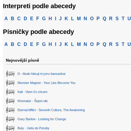
Interpreti podle abecedy
A
B
C
D
E
F
G
H
I
J
K
L
M
N
O
P
Q
R
S
T
U
Písničky podle abecedy
A
B
C
D
E
F
G
H
I
J
K
L
M
N
O
P
Q
R
S
T
U
Nejnovější písně
D - Akaki hitsuji ni yoru bansankai
Monster Magnet - Your Lies Become You
Kali - Viem čo chcem
Khomator - Šepot ulic
Eternal Afflict - Seventh Culture, The Awakening
Gary Barlow - Looking for Change
Buty - Jedu do Poruby