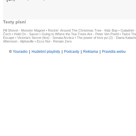
Texty písní
Pill Shovel - Monster Magnet
•
Rockin´ Around The Christmas Tree - Kidz Bop
•
Galadriel -
Čech
•
Hold On - Saxon
•
Going to Where the Tea-Trees Are - Peter Von Poehl
•
Twice The
Escape
•
Victoria's Secret (live) - Sonata Arctica
•
The power of love po (2) - Diana Kalas
Afternoon - Alphaville
•
Ecco Noi - Renato Zero
©
Youradio
|
Hudební playlisty
|
Podcasty
|
Reklama
|
Pravidla webu