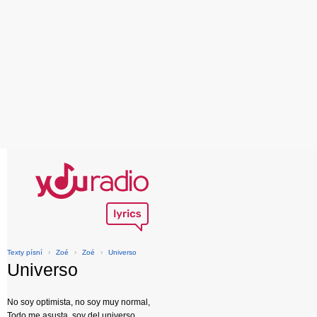
Texty písní
›
Zoé
›
Zoé
›
Universo
Universo
No soy optimista, no soy muy normal,
Todo me asusta, soy del universo,