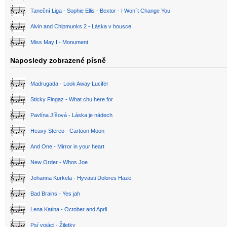
Taneční Liga - Sophie Ellis - Bextor - I Won´t Change You
Alvin and Chipmunks 2 - Láska v housce
Miss May I - Monument
Naposledy zobrazené písně
Madrugada - Look Away Lucifer
Sticky Fingaz - What chu here for
Pavlína Jíšová - Láska je nádech
Heavy Stereo - Cartoon Moon
And One - Mirror in your heart
New Order - Whos Joe
Johanna Kurkela - Hyvästi Dolores Haze
Bad Brains - Yes jah
Lena Katina - October and April
Psí vojáci - Žiletky