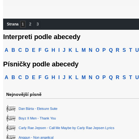
Strana
1
2
3
Interpreti podle abecedy
A
B
C
D
E
F
G
H
I
J
K
L
M
N
O
P
Q
R
S
T
U
Písničky podle abecedy
A
B
C
D
E
F
G
H
I
J
K
L
M
N
O
P
Q
R
S
T
U
Nejnovější písně
Dan Bárta - Eleisure Suite
Boyz II Men - Thank You
Carly Rae Jepsen - Call Me Maybe by Carly Rae Jepsen Lyrics
Anggun - Non angelical