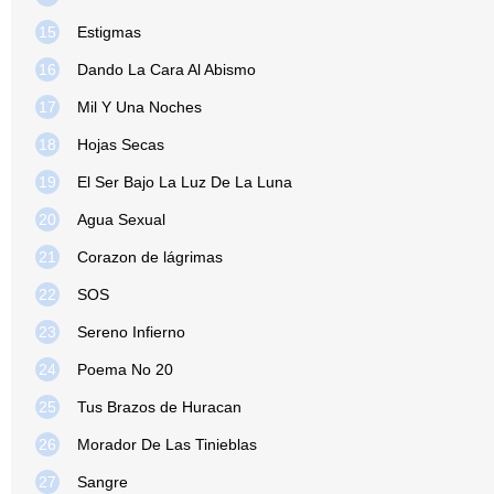
15
Estigmas
16
Dando La Cara Al Abismo
17
Mil Y Una Noches
18
Hojas Secas
19
El Ser Bajo La Luz De La Luna
20
Agua Sexual
21
Corazon de lágrimas
22
SOS
23
Sereno Infierno
24
Poema No 20
25
Tus Brazos de Huracan
26
Morador De Las Tinieblas
27
Sangre