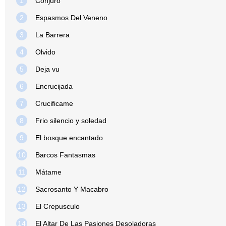
1
Conjuro
2
Espasmos Del Veneno
3
La Barrera
4
Olvido
5
Deja vu
6
Encrucijada
7
Crucificame
8
Frio silencio y soledad
9
El bosque encantado
10
Barcos Fantasmas
11
Mátame
12
Sacrosanto Y Macabro
13
El Crepusculo
14
El Altar De Las Pasiones Desoladoras