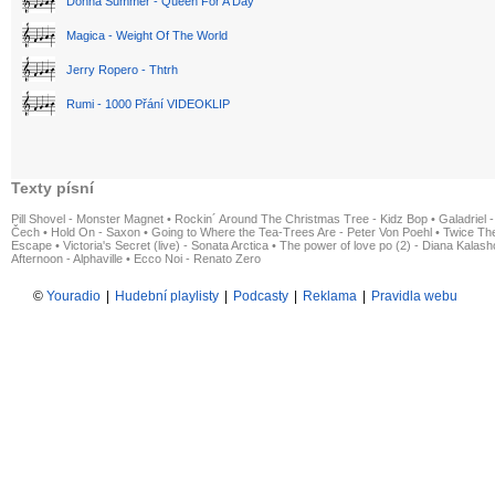
Donna Summer - Queen For A Day
Magica - Weight Of The World
Jerry Ropero - Thtrh
Rumi - 1000 Přání VIDEOKLIP
Texty písní
Pill Shovel - Monster Magnet
•
Rockin´ Around The Christmas Tree - Kidz Bop
•
Galadriel -
Čech
•
Hold On - Saxon
•
Going to Where the Tea-Trees Are - Peter Von Poehl
•
Twice The
Escape
•
Victoria's Secret (live) - Sonata Arctica
•
The power of love po (2) - Diana Kalas
Afternoon - Alphaville
•
Ecco Noi - Renato Zero
©
Youradio
|
Hudební playlisty
|
Podcasty
|
Reklama
|
Pravidla webu