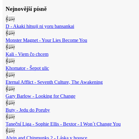
Nejnovější písně
D - Akaki hitsuji ni yoru bansankai
Monster Magnet - Your Lies Become You
Kali - Viem čo chcem
Khomator - Šepot ulic
Eternal Afflict - Seventh Culture, The Awakening
Gary Barlow - Looking for Change
Buty - Jedu do Poruby
Taneční Liga - Sophie Ellis - Bextor - I Won´t Change You
Alvin and Chipmunks 2 - Láska v housce