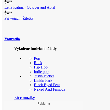
Lena Katina - October and April
Psí vojáci - Žiletky
Youradio
Vyladěné hudební nálady
Pop
Rock
Hip Hop
Indie pop
Justin Bieber
Linkin Park
Black Eyed Peas
Naked And Famous
více muziky