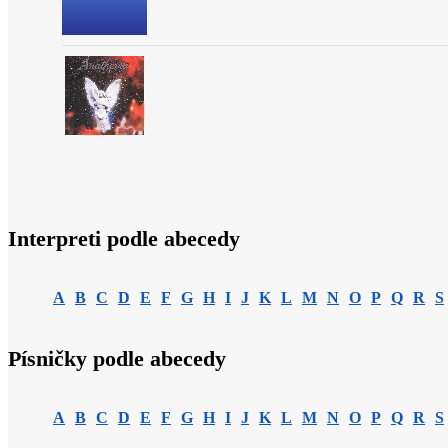
Interpreti podle abecedy
A
B
C
D
E
F
G
H
I
J
K
L
M
N
O
P
Q
R
S
Písničky podle abecedy
A
B
C
D
E
F
G
H
I
J
K
L
M
N
O
P
Q
R
S