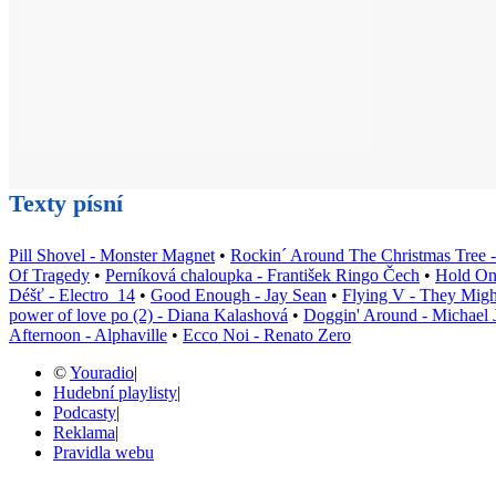
Texty písní
Pill Shovel - Monster Magnet
•
Rockin´ Around The Christmas Tree 
Of Tragedy
•
Perníková chaloupka - František Ringo Čech
•
Hold On
Déšť - Electro_14
•
Good Enough - Jay Sean
•
Flying V - They Migh
power of love po (2) - Diana Kalashová
•
Doggin' Around - Michael 
Afternoon - Alphaville
•
Ecco Noi - Renato Zero
©
Youradio
|
Hudební playlisty
|
Podcasty
|
Reklama
|
Pravidla webu