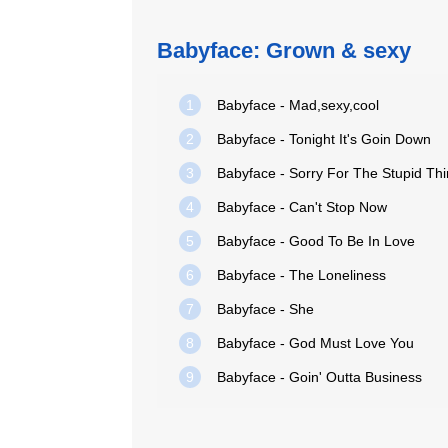
Babyface: Grown & sexy
1
Babyface - Mad,sexy,cool
2
Babyface - Tonight It's Goin Down
3
Babyface - Sorry For The Stupid Th
4
Babyface - Can't Stop Now
5
Babyface - Good To Be In Love
6
Babyface - The Loneliness
7
Babyface - She
8
Babyface - God Must Love You
9
Babyface - Goin' Outta Business