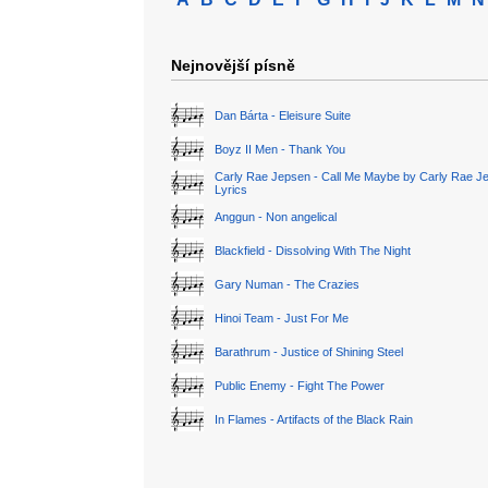
Nejnovější písně
Dan Bárta - Eleisure Suite
Boyz II Men - Thank You
Carly Rae Jepsen - Call Me Maybe by Carly Rae J
Lyrics
Anggun - Non angelical
Blackfield - Dissolving With The Night
Gary Numan - The Crazies
Hinoi Team - Just For Me
Barathrum - Justice of Shining Steel
Public Enemy - Fight The Power
In Flames - Artifacts of the Black Rain