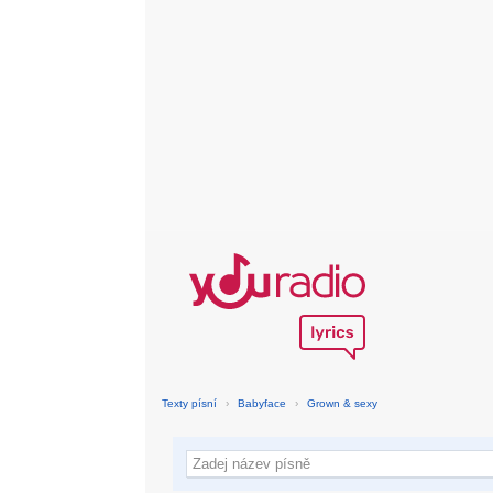
Texty písní
›
Babyface
›
Grown & sexy