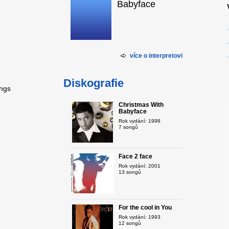
Babyface
více o interpretovi
Diskografie
ings
Christmas With
Babyface
Rok vydání: 1998
7 songů
Face 2 face
Rok vydání: 2001
13 songů
For the cool in You
Rok vydání: 1993
12 songů