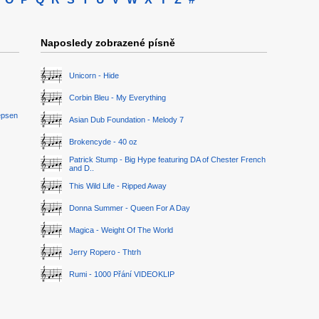
Naposledy zobrazené písně
Unicorn - Hide
Corbin Bleu - My Everything
epsen
Asian Dub Foundation - Melody 7
Brokencyde - 40 oz
Patrick Stump - Big Hype featuring DA of Chester French
and D..
This Wild Life - Ripped Away
Donna Summer - Queen For A Day
Magica - Weight Of The World
Jerry Ropero - Thtrh
Rumi - 1000 Přání VIDEOKLIP