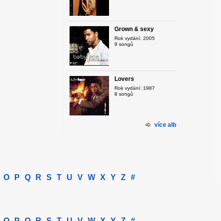
Grown & sexy
Rok vydání: 2005
9 songů
Lovers
Rok vydání: 1987
8 songů
více alb
O
P
Q
R
S
T
U
V
W
X
Y
Z
#
O
P
Q
R
S
T
U
V
W
X
Y
Z
#