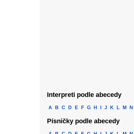
Interpreti podle abecedy
A
B
C
D
E
F
G
H
I
J
K
L
M
N
Písničky podle abecedy
A
B
C
D
E
F
G
H
I
J
K
L
M
N