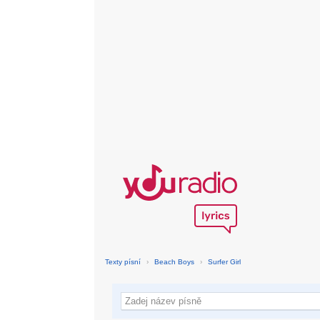
Texty písní
›
Beach Boys
›
Surfer Girl