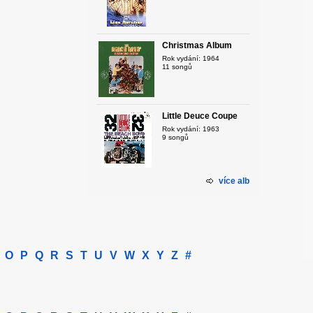
Christmas Album
Rok vydání: 1964
11 songů
Little Deuce Coupe
Rok vydání: 1963
9 songů
více alb
O
P
Q
R
S
T
U
V
W
X
Y
Z
#