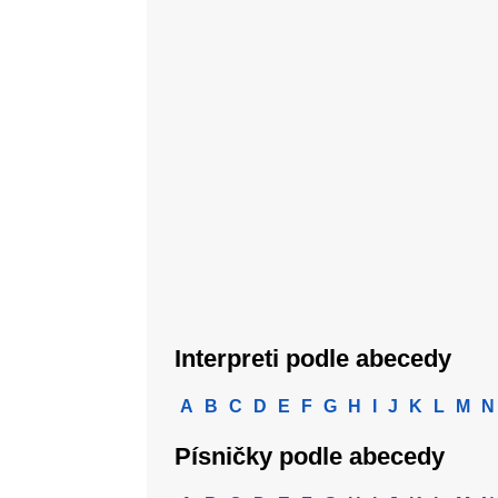
Interpreti podle abecedy
A
B
C
D
E
F
G
H
I
J
K
L
M
N
Písničky podle abecedy