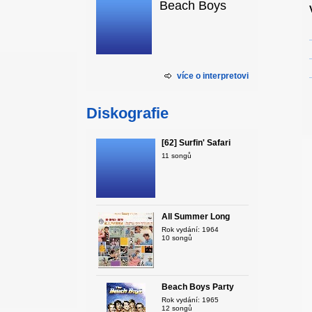
Beach Boys
více o interpretovi
Diskografie
[62] Surfin' Safari
11 songů
All Summer Long
Rok vydání: 1964
10 songů
Beach Boys Party
Rok vydání: 1965
12 songů