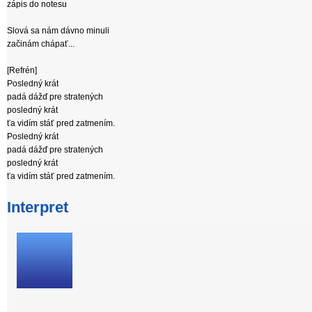
zápis do notesu
Slová sa nám dávno minuli
začinám chápať...
[Refrén]
Posledný krát
padá dážď pre stratených
posledný krát
ťa vidím stáť pred zatmením.
Posledný krát
padá dážď pre stratených
posledný krát
ťa vidím stáť pred zatmením.
Interpret