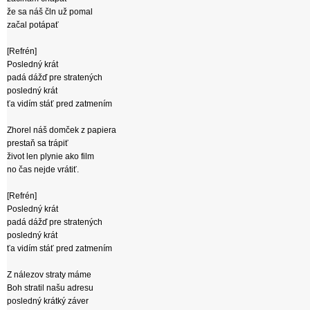
že sa náš čln už pomal
začal potápať
[Refrén]
Posledný krát
padá dážď pre stratených
posledný krát
ťa vidím stáť pred zatmením
Zhorel náš domček z papiera
prestaň sa trápiť
život len plynie ako film
no čas nejde vrátiť.
[Refrén]
Posledný krát
padá dážď pre stratených
posledný krát
ťa vidím stáť pred zatmením
Z nálezov straty máme
Boh stratil našu adresu
posledný krátký záver