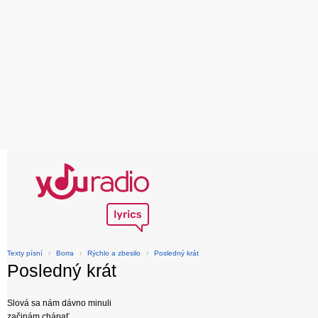
Texty písní
›
Borra
›
Rýchlo a zbesilo
›
Posledný krát
Posledný krát
Slová sa nám dávno minuli
začinám chápať