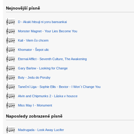
Nejnovější písně
D - Akaki hitsuji ni yoru bansankai
Monster Magnet - Your Lies Become You
Kali - Viem čo chcem
Khomator - Šepot ulic
Eternal Afflict - Seventh Culture, The Awakening
Gary Barlow - Looking for Change
Buty - Jedu do Poruby
Taneční Liga - Sophie Ellis - Bextor - I Won´t Change You
Alvin and Chipmunks 2 - Láska v housce
Miss May I - Monument
Naposledy zobrazené písně
Madrugada - Look Away Lucifer