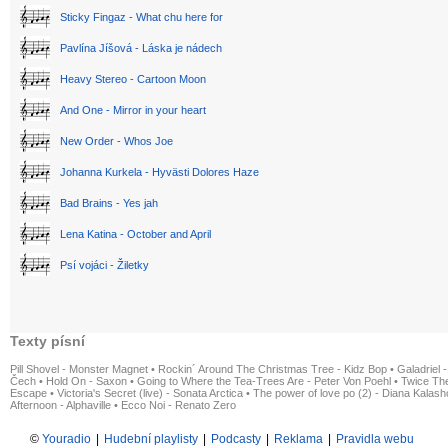
Sticky Fingaz - What chu here for
Pavlína Jíšová - Láska je nádech
Heavy Stereo - Cartoon Moon
And One - Mirror in your heart
New Order - Whos Joe
Johanna Kurkela - Hyvästi Dolores Haze
Bad Brains - Yes jah
Lena Katina - October and April
Psí vojáci - Žiletky
Texty písní
Pill Shovel - Monster Magnet
•
Rockin´ Around The Christmas Tree - Kidz Bop
•
Galadriel -
Čech
•
Hold On - Saxon
•
Going to Where the Tea-Trees Are - Peter Von Poehl
•
Twice The
Escape
•
Victoria's Secret (live) - Sonata Arctica
•
The power of love po (2) - Diana Kalas
Afternoon - Alphaville
•
Ecco Noi - Renato Zero
©
Youradio
|
Hudební playlisty
|
Podcasty
|
Reklama
|
Pravidla webu