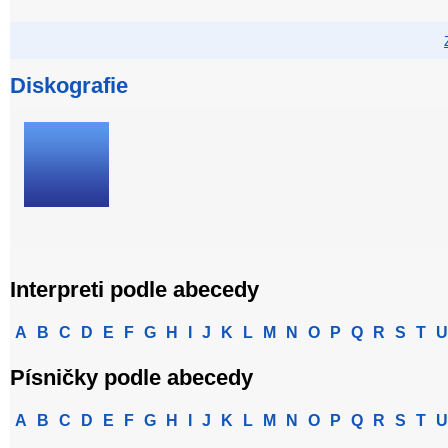
Diskografie
Interpreti podle abecedy
A
B
C
D
E
F
G
H
I
J
K
L
M
N
O
P
Q
R
S
T
U
Písničky podle abecedy
A
B
C
D
E
F
G
H
I
J
K
L
M
N
O
P
Q
R
S
T
U