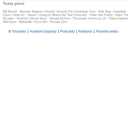
Texty písní
Pill Shovel - Monster Magnet
•
Rockin´ Around The Christmas Tree - Kidz Bop
•
Galadriel -
Čech
•
Hold On - Saxon
•
Going to Where the Tea-Trees Are - Peter Von Poehl
•
Twice The
Escape
•
Victoria's Secret (live) - Sonata Arctica
•
The power of love po (2) - Diana Kalas
Afternoon - Alphaville
•
Ecco Noi - Renato Zero
©
Youradio
|
Hudební playlisty
|
Podcasty
|
Reklama
|
Pravidla webu