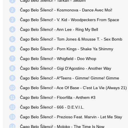
1
Čago Belo Šílenci! - Tarkan - Sikidim
2
Čago Belo Šílenci! - Kosmonova - Dance Avec Moi!
3
Čago Belo Šílenci! - V. Kid - Woodpeckers From Space
4
Čago Belo Šílenci! - Ann Lee - Ring My Bell
5
Čago Belo Šílenci! - Tom Jones & Mousse T. - Sex Bomb
6
Čago Belo Šílenci! - Porn Kings - Shake Ya Shimmy
7
Čago Belo Šílenci! - Whigfield - Doo Whop
8
Čago Belo Šílenci! - Gigi D'Agostino - Another Way
9
Čago Belo Šílenci! - A*Teens - Gimme! Gimme! Gimme
10
Čago Belo Šílenci! - Ace Of Base - C'est La Vie (Always 21)
11
Čago Belo Šílenci! - Floorfilla - Anthem #3
12
Čago Belo Šílenci! - 666 - D.E.V.I.L.
13
Čago Belo Šílenci! - Prezioso Feat. Marvin - Let Me Stay
14
Čago Belo Šílenci! - Moloko - The Time Is Now