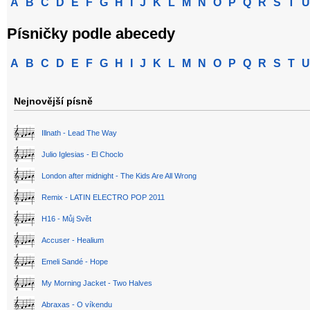
A
B
C
D
E
F
G
H
I
J
K
L
M
N
O
P
Q
R
S
T
U
Písničky podle abecedy
A
B
C
D
E
F
G
H
I
J
K
L
M
N
O
P
Q
R
S
T
U
Nejnovější písně
Illnath - Lead The Way
Julio Iglesias - El Choclo
London after midnight - The Kids Are All Wrong
Remix - LATIN ELECTRO POP 2011
H16 - Můj Svět
Accuser - Healium
Emeli Sandé - Hope
My Morning Jacket - Two Halves
Abraxas - O víkendu