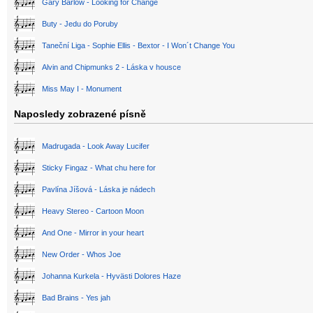
Gary Barlow - Looking for Change
Buty - Jedu do Poruby
Taneční Liga - Sophie Ellis - Bextor - I Won´t Change You
Alvin and Chipmunks 2 - Láska v housce
Miss May I - Monument
Naposledy zobrazené písně
Madrugada - Look Away Lucifer
Sticky Fingaz - What chu here for
Pavlína Jíšová - Láska je nádech
Heavy Stereo - Cartoon Moon
And One - Mirror in your heart
New Order - Whos Joe
Johanna Kurkela - Hyvästi Dolores Haze
Bad Brains - Yes jah