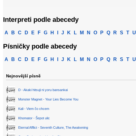
Interpreti podle abecedy
A
B
C
D
E
F
G
H
I
J
K
L
M
N
O
P
Q
R
S
T
U
Písničky podle abecedy
A
B
C
D
E
F
G
H
I
J
K
L
M
N
O
P
Q
R
S
T
U
Nejnovější písně
D - Akaki hitsuji ni yoru bansankai
Monster Magnet - Your Lies Become You
Kali - Viem čo chcem
Khomator - Šepot ulic
Eternal Afflict - Seventh Culture, The Awakening