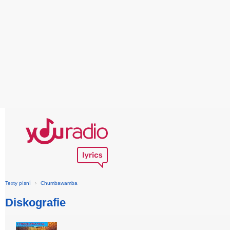
Texty písní
›
Chumbawamba
Diskografie