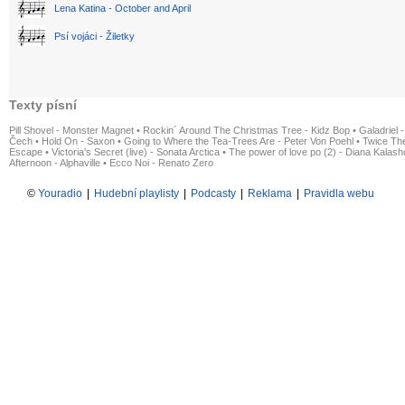
Lena Katina - October and April
Psí vojáci - Žiletky
Texty písní
Pill Shovel - Monster Magnet
•
Rockin´ Around The Christmas Tree - Kidz Bop
•
Galadriel -
Čech
•
Hold On - Saxon
•
Going to Where the Tea-Trees Are - Peter Von Poehl
•
Twice The
Escape
•
Victoria's Secret (live) - Sonata Arctica
•
The power of love po (2) - Diana Kalas
Afternoon - Alphaville
•
Ecco Noi - Renato Zero
©
Youradio
|
Hudební playlisty
|
Podcasty
|
Reklama
|
Pravidla webu