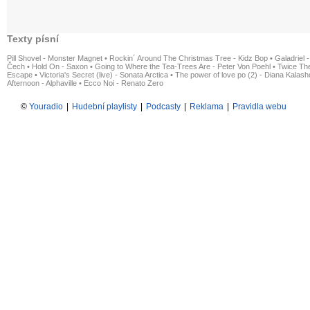
Texty písní
Pill Shovel - Monster Magnet
•
Rockin´ Around The Christmas Tree - Kidz Bop
•
Galadriel -
Čech
•
Hold On - Saxon
•
Going to Where the Tea-Trees Are - Peter Von Poehl
•
Twice The
Escape
•
Victoria's Secret (live) - Sonata Arctica
•
The power of love po (2) - Diana Kalas
Afternoon - Alphaville
•
Ecco Noi - Renato Zero
©
Youradio
|
Hudební playlisty
|
Podcasty
|
Reklama
|
Pravidla webu