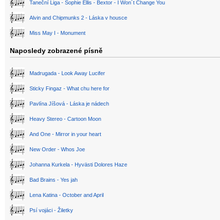
Taneční Liga - Sophie Ellis - Bextor - I Won´t Change You
Alvin and Chipmunks 2 - Láska v housce
Miss May I - Monument
Naposledy zobrazené písně
Madrugada - Look Away Lucifer
Sticky Fingaz - What chu here for
Pavlína Jíšová - Láska je nádech
Heavy Stereo - Cartoon Moon
And One - Mirror in your heart
New Order - Whos Joe
Johanna Kurkela - Hyvästi Dolores Haze
Bad Brains - Yes jah
Lena Katina - October and April
Psí vojáci - Žiletky