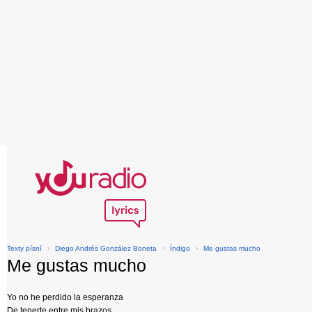
Texty písní
›
Diego Andrés González Boneta
›
Índigo
›
Me gustas mucho
Me gustas mucho
Yo no he perdido la esperanza
De tenerte entre mis brazos