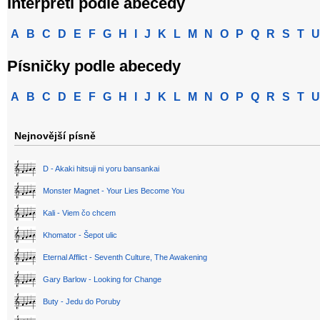
Interpreti podle abecedy
A
B
C
D
E
F
G
H
I
J
K
L
M
N
O
P
Q
R
S
T
U
Písničky podle abecedy
A
B
C
D
E
F
G
H
I
J
K
L
M
N
O
P
Q
R
S
T
U
Nejnovější písně
D - Akaki hitsuji ni yoru bansankai
Monster Magnet - Your Lies Become You
Kali - Viem čo chcem
Khomator - Šepot ulic
Eternal Afflict - Seventh Culture, The Awakening
Gary Barlow - Looking for Change
Buty - Jedu do Poruby