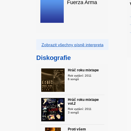
Fuerza Arma
Zobrazit všechny písně interpreta
Diskografie
Hráč roku mixtape
Rok vydání: 2011
6 songů
Hráč roku mixtape
vol.2
Rok vydání: 2011
3 songů
Proti všem