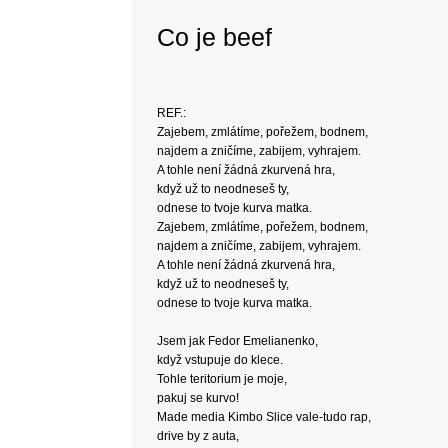
Co je beef
REF.:
Zajebem, zmlátíme, pořežem, bodnem,
najdem a zničíme, zabijem, vyhrajem.
A tohle není žádná zkurvená hra,
když už to neodneseš ty,
odnese to tvoje kurva matka.
Zajebem, zmlátíme, pořežem, bodnem,
najdem a zničíme, zabijem, vyhrajem.
A tohle není žádná zkurvená hra,
když už to neodneseš ty,
odnese to tvoje kurva matka.
Jsem jak Fedor Emelianenko,
když vstupuje do klece.
Tohle teritorium je moje,
pakuj se kurvo!
Made media Kimbo Slice vale-tudo rap,
drive by z auta,