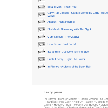
Boyz II Men - Thank You
Carly Rae Jepsen - Call Me Maybe by Carly Rae J
Lyrics
Anggun - Non angelical
Blackfield - Dissolving With The Night
Gary Numan - The Crazies
Hinoi Team - Just For Me
Barathrum - Justice of Shining Steel
Public Enemy - Fight The Power
In Flames - Artifacts of the Black Rain
Texty písní
Pill Shovel - Monster Magnet
•
Rockin´ Around The Chr
- František Ringo Čech
•
Hold On - Saxon
•
Going to W
Giants
•
House Of Rats - Modern Day Escape
•
Victor
Days of the Week - Charlotte Martin
•
All In The Golden