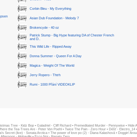
Corbin Bleu - My Everything
epsen
Asian Dub Foundation - Melody 7
Brokencyde - 40 oz
Patrick Stump - Big Hype featuring DA of Chester French
and D..
This Wild Life - Ripped Away
Donna Summer - Queen For A Day
Magica - Weight Of The World
Jerry Ropero - Thtrh
Rumi - 1000 Přání VIDEOKLIP
istmas Tree - Kidz Bop
•
Galadriel - Cliff Richard
•
Premeditated Murder - Pennywise
•
Hide 
here the Tea-Trees Are - Peter Von Poehl
•
Twice The Pain - Zero Hour
•
Déšť - Electro_14
ia's Secret (live) - Sonata Arctica
•
The power of love po (2) - Diana Kalashová
•
Doggin' Arou
 Afternoon - Alphaville
•
Ecco Noi - Renato Zero