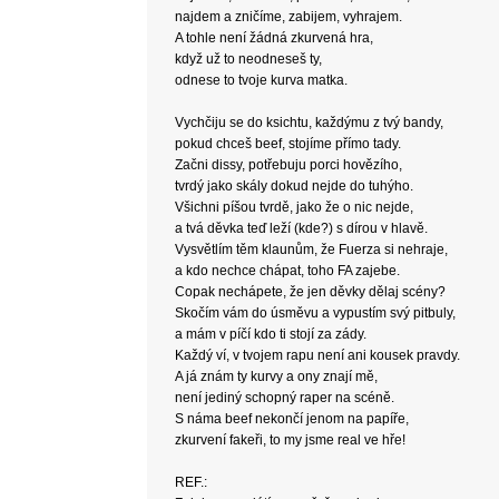
najdem a zničíme, zabijem, vyhrajem.
A tohle není žádná zkurvená hra,
když už to neodneseš ty,
odnese to tvoje kurva matka.
Vychčiju se do ksichtu, každýmu z tvý bandy,
pokud chceš beef, stojíme přímo tady.
Začni dissy, potřebuju porci hovězího,
tvrdý jako skály dokud nejde do tuhýho.
Všichni píšou tvrdě, jako že o nic nejde,
a tvá děvka teď leží (kde?) s dírou v hlavě.
Vysvětlím těm klaunům, že Fuerza si nehraje,
a kdo nechce chápat, toho FA zajebe.
Copak nechápete, že jen děvky dělaj scény?
Skočím vám do úsměvu a vypustím svý pitbuly,
a mám v píčí kdo ti stojí za zády.
Každý ví, v tvojem rapu není ani kousek pravdy.
A já znám ty kurvy a ony znají mě,
není jediný schopný raper na scéně.
S náma beef nekončí jenom na papíře,
zkurvení fakeři, to my jsme real ve hře!
REF.: