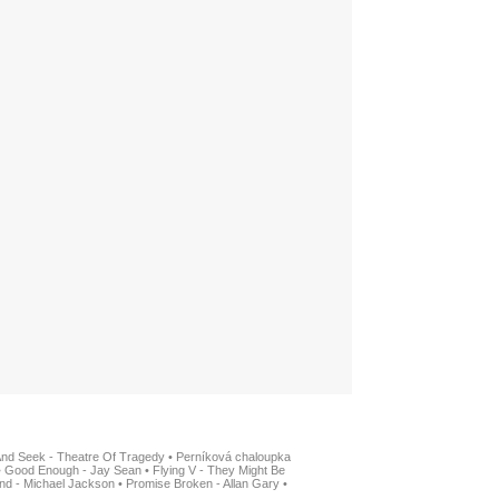
And Seek - Theatre Of Tragedy
•
Perníková chaloupka
•
Good Enough - Jay Sean
•
Flying V - They Might Be
nd - Michael Jackson
•
Promise Broken - Allan Gary
•