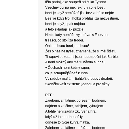
těla padaj jako soupeři od Mika Tysona.
Všechny oči na mě, řeknu ti co je beef,
beef je když nemůžeš jíst, bez zubů to nejde.
Beef je když tvojí holku prohlásí za nezvěstnou,
beef je když ji pak najdou
a tělo skládají jak puzzle.
Nikdo tady nemůže vyjebávat s Fuerzou,
ti šašci, co stojí za tebou.
Oni nechcou beef, nechcou!
Žes o nás neslyšel, znamená, že si měl štěstí.
Ti rapoví buzeranti jsou nebezpeční jak Barbie.
A není možný aby mě tu někdo sundal,
v Čechách není žádný raper,
co je schopnější než kunda.
Vy rádoby mafiáni, fighteři, drogový dealeři.
Skončím vaši existenci jednou a pro vždy.
REF.:
Zajebem, zmlátíme, pořežem, bodnem,
najdem a zničíme, zabijem, vyhrajem.
A tohle není žádná zkurvená hra,
když už to neodneseš ty,
odnese to tvoje kurva matka.
Zajebem, zmlátíme, pořežem, bodnem,