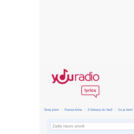
Texty písní
›
Fuerza Arma
›
Z Ostravy do Varů
›
Co je beef