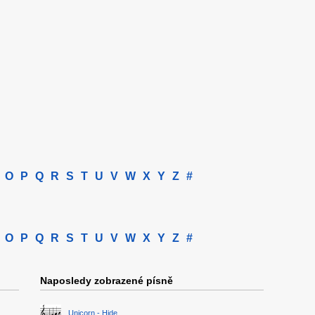
O
P
Q
R
S
T
U
V
W
X
Y
Z
#
O
P
Q
R
S
T
U
V
W
X
Y
Z
#
Naposledy zobrazené písně
Unicorn - Hide