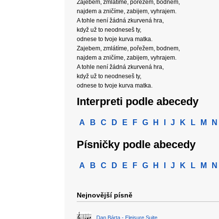
Zajebem, zmlátíme, pořežem, bodnem,
najdem a zničíme, zabijem, vyhrajem.
A tohle není žádná zkurvená hra,
když už to neodneseš ty,
odnese to tvoje kurva matka.
Zajebem, zmlátíme, pořežem, bodnem,
najdem a zničíme, zabijem, vyhrajem.
A tohle není žádná zkurvená hra,
když už to neodneseš ty,
odnese to tvoje kurva matka.
Interpreti podle abecedy
A
B
C
D
E
F
G
H
I
J
K
L
M
N
Písničky podle abecedy
A
B
C
D
E
F
G
H
I
J
K
L
M
N
Nejnovější písně
Dan Bárta - Eleisure Suite