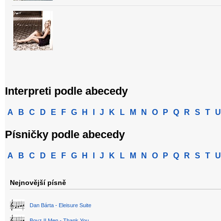
Interpreti podle abecedy
A
B
C
D
E
F
G
H
I
J
K
L
M
N
O
P
Q
R
S
T
U
Písničky podle abecedy
A
B
C
D
E
F
G
H
I
J
K
L
M
N
O
P
Q
R
S
T
U
Nejnovější písně
Dan Bárta - Eleisure Suite
Boyz II Men - Thank You