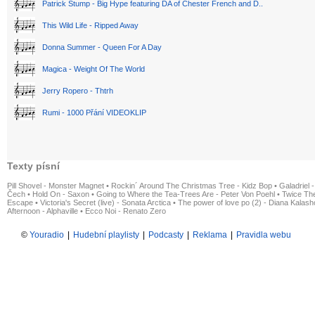
Patrick Stump - Big Hype featuring DA of Chester French and D..
This Wild Life - Ripped Away
Donna Summer - Queen For A Day
Magica - Weight Of The World
Jerry Ropero - Thtrh
Rumi - 1000 Přání VIDEOKLIP
Texty písní
Pill Shovel - Monster Magnet
•
Rockin´ Around The Christmas Tree - Kidz Bop
•
Galadriel -
Čech
•
Hold On - Saxon
•
Going to Where the Tea-Trees Are - Peter Von Poehl
•
Twice The
Escape
•
Victoria's Secret (live) - Sonata Arctica
•
The power of love po (2) - Diana Kalas
Afternoon - Alphaville
•
Ecco Noi - Renato Zero
©
Youradio
|
Hudební playlisty
|
Podcasty
|
Reklama
|
Pravidla webu