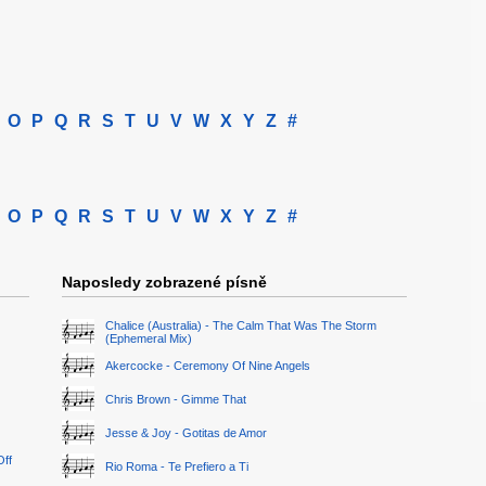
O
P
Q
R
S
T
U
V
W
X
Y
Z
#
O
P
Q
R
S
T
U
V
W
X
Y
Z
#
Naposledy zobrazené písně
Chalice (Australia) - The Calm That Was The Storm
(Ephemeral Mix)
Akercocke - Ceremony Of Nine Angels
Chris Brown - Gimme That
Jesse & Joy - Gotitas de Amor
Off
Rio Roma - Te Prefiero a Ti