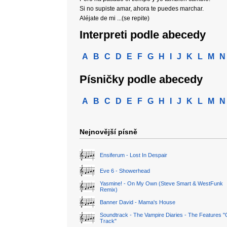
Si no supiste amar, ahora te puedes marchar.
Aléjate de mi ...(se repite)
Interpreti podle abecedy
A
B
C
D
E
F
G
H
I
J
K
L
M
N
Písničky podle abecedy
A
B
C
D
E
F
G
H
I
J
K
L
M
N
Nejnovější písně
Ensiferum - Lost In Despair
Eve 6 - Showerhead
Yasmine! - On My Own (Steve Smart & WestFunk
Remix)
Banner David - Mama's House
Soundtrack - The Vampire Diaries - The Features "
Track"