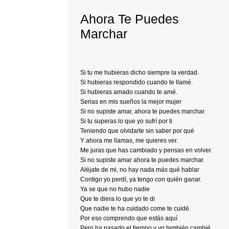
Ahora Te Puedes
Marchar
Si tu me hubieras dicho siempre la verdad.
Si hubieras respondido cuando te llamé.
Si hubieras amado cuando te amé.
Serias en mis sueños la mejor mujer
Si no supiste amar, ahora te puedes marchar.
Si tu superas lo que yo sufrí por ti
Teniendo que olvidarte sin saber por qué
Y ahora me llamas, me quieres ver.
Me juras que has cambiado y pensas en volver.
Si no supiste amar ahora te puedes marchar.
Aléjate de mi, no hay nada más qué hablar
Contigo yo perdí, ya tengo con quién ganar.
Ya se que no hubo nadie
Que te diera lo que yo te di
Que nadie te ha cuidado come te cuidé.
Por eso comprendo que estás aquí
Pero ha pasado el tiempo y yo también cambié.