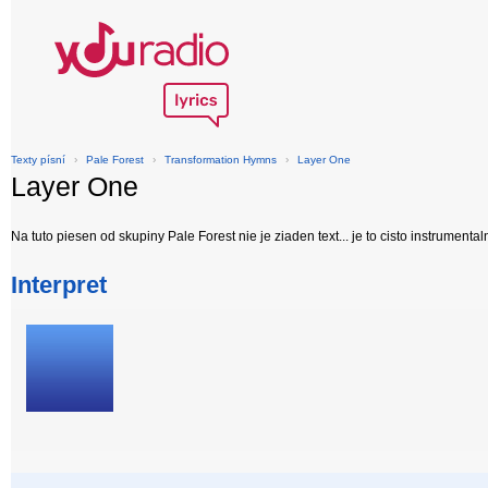
Texty písní
›
Pale Forest
›
Transformation Hymns
›
Layer One
Layer One
Na tuto piesen od skupiny Pale Forest nie je ziaden text... je to cisto instrumental
Interpret