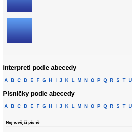
Interpreti podle abecedy
A
B
C
D
E
F
G
H
I
J
K
L
M
N
O
P
Q
R
S
T
U
Písničky podle abecedy
A
B
C
D
E
F
G
H
I
J
K
L
M
N
O
P
Q
R
S
T
U
Nejnovější písně