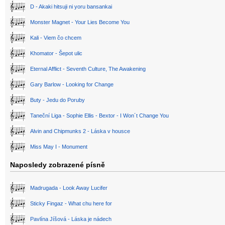
D - Akaki hitsuji ni yoru bansankai
Monster Magnet - Your Lies Become You
Kali - Viem čo chcem
Khomator - Šepot ulic
Eternal Afflict - Seventh Culture, The Awakening
Gary Barlow - Looking for Change
Buty - Jedu do Poruby
Taneční Liga - Sophie Ellis - Bextor - I Won´t Change You
Alvin and Chipmunks 2 - Láska v housce
Miss May I - Monument
Naposledy zobrazené písně
Madrugada - Look Away Lucifer
Sticky Fingaz - What chu here for
Pavlína Jíšová - Láska je nádech