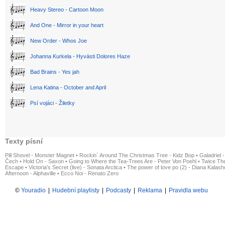
Heavy Stereo - Cartoon Moon
And One - Mirror in your heart
New Order - Whos Joe
Johanna Kurkela - Hyvästi Dolores Haze
Bad Brains - Yes jah
Lena Katina - October and April
Psí vojáci - Žiletky
Texty písní
Pill Shovel - Monster Magnet
•
Rockin´ Around The Christmas Tree - Kidz Bop
•
Galadriel -
Čech
•
Hold On - Saxon
•
Going to Where the Tea-Trees Are - Peter Von Poehl
•
Twice The
Escape
•
Victoria's Secret (live) - Sonata Arctica
•
The power of love po (2) - Diana Kalas
Afternoon - Alphaville
•
Ecco Noi - Renato Zero
©
Youradio
|
Hudební playlisty
|
Podcasty
|
Reklama
|
Pravidla webu