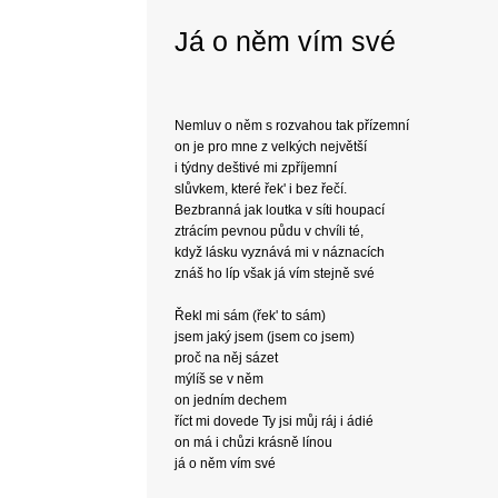
Já o něm vím své
Nemluv o něm s rozvahou tak přízemní
on je pro mne z velkých největší
i týdny deštivé mi zpříjemní
slůvkem, které řek' i bez řečí.
Bezbranná jak loutka v síti houpací
ztrácím pevnou půdu v chvíli té,
když lásku vyznává mi v náznacích
znáš ho líp však já vím stejně své
Řekl mi sám (řek' to sám)
jsem jaký jsem (jsem co jsem)
proč na něj sázet
mýlíš se v něm
on jedním dechem
říct mi dovede Ty jsi můj ráj i ádié
on má i chůzi krásně línou
já o něm vím své