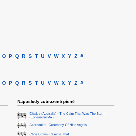
O
P
Q
R
S
T
U
V
W
X
Y
Z
#
O
P
Q
R
S
T
U
V
W
X
Y
Z
#
Naposledy zobrazené písně
Chalice (Australia) - The Calm That Was The Storm
(Ephemeral Mix)
Akercocke - Ceremony Of Nine Angels
Chris Brown - Gimme That