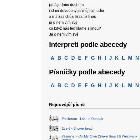
proč jedním dechem
říct mi dovede ty jsi můj ráj i ádié
a má zas chůzi krásně línou
já o něm vím své
co když nás teď klame s jinou?
Já o něm vím své
Interpreti podle abecedy
A
B
C
D
E
F
G
H
I
J
K
L
M
N
Písničky podle abecedy
A
B
C
D
E
F
G
H
I
J
K
L
M
N
Nejnovější písně
Ensiferum - Lost In Despair
Eve 6 - Showerhead
Yasmine! - On My Own (Steve Smart & WestFunk