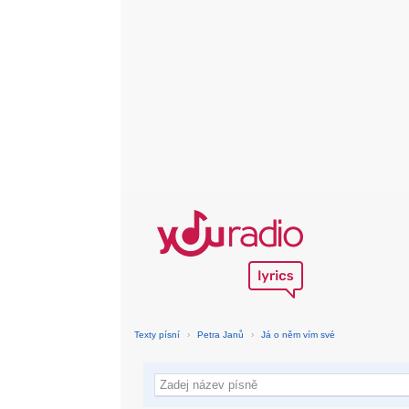
Texty písní
›
Petra Janů
›
Já o něm vím své