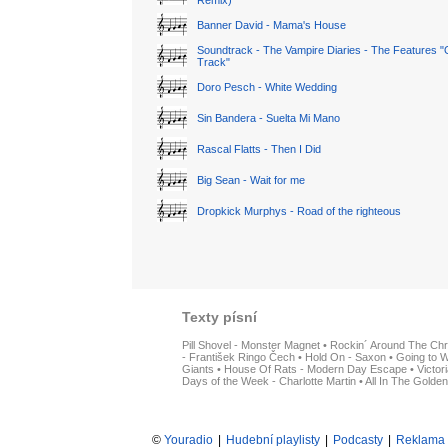
Remix)
Banner David - Mama's House
Soundtrack - The Vampire Diaries - The Features "
Track"
Doro Pesch - White Wedding
Sin Bandera - Suelta Mi Mano
Rascal Flatts - Then I Did
Big Sean - Wait for me
Dropkick Murphys - Road of the righteous
Texty písní
Pill Shovel - Monster Magnet
•
Rockin´ Around The Chr
- František Ringo Čech
•
Hold On - Saxon
•
Going to W
Giants
•
House Of Rats - Modern Day Escape
•
Victor
Days of the Week - Charlotte Martin
•
All In The Golden
©
Youradio
|
Hudební playlisty
|
Podcasty
|
Reklama