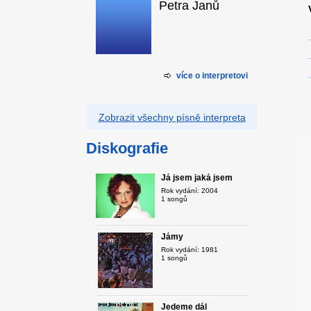
Petra Janů
více o interpretovi
Zobrazit všechny písně interpreta
Diskografie
Já jsem jaká jsem
Rok vydání: 2004
1 songů
Jámy
Rok vydání: 1981
1 songů
Jedeme dál