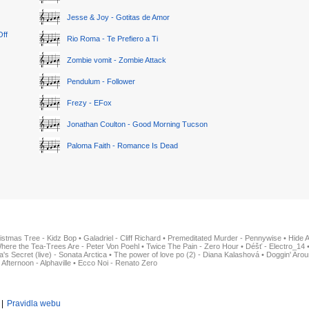
Jesse & Joy - Gotitas de Amor
Off
Rio Roma - Te Prefiero a Ti
Zombie vomit - Zombie Attack
Pendulum - Follower
Frezy - EFox
Jonathan Coulton - Good Morning Tucson
Paloma Faith - Romance Is Dead
istmas Tree - Kidz Bop
•
Galadriel - Cliff Richard
•
Premeditated Murder - Pennywise
•
Hide 
here the Tea-Trees Are - Peter Von Poehl
•
Twice The Pain - Zero Hour
•
Déšť - Electro_14
ia's Secret (live) - Sonata Arctica
•
The power of love po (2) - Diana Kalashová
•
Doggin' Arou
 Afternoon - Alphaville
•
Ecco Noi - Renato Zero
|
Pravidla webu