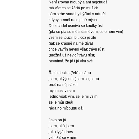
Není zrovna hloupý a ani nejchudší
má vše co se žádá po mužích
sám sebe snad by hýčkal v náručí
kdyby neměl ruce plné mých.
Do zrcadel usmívá se koutky úst
(ptá se ptá se mě s úsměvem, co o něm vím)
všem se touží líbit, což je zlé
(jak se krásně na mě dívá)
chce vavřín nevidí však trávu růst
(možná už nevidí trávu růst)
nevnímá, že já i já vím své
Řekl mi sám (řek' to sám)
jsem jaký jsem (jsem co jsem)
proč na něj sázet
mýlím se v něm
jedno však vím, že je mi vším
že je můj ideál
ráda ho mít budu dál
Jako on já
jsem jaká jsem
jako ty já dnes
vzhlížíš se v něm