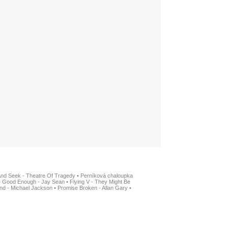
And Seek - Theatre Of Tragedy
•
Perníková chaloupka
•
Good Enough - Jay Sean
•
Flying V - They Might Be
nd - Michael Jackson
•
Promise Broken - Allan Gary
•