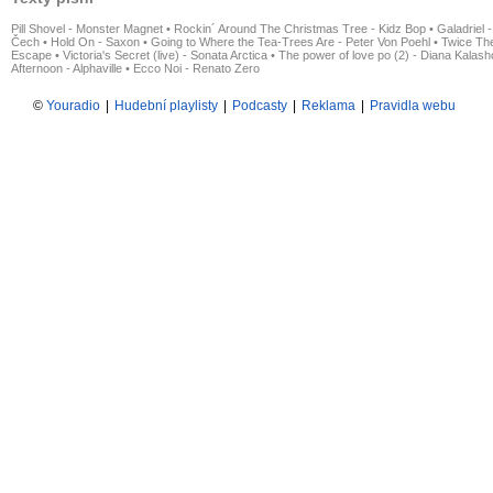
Pill Shovel - Monster Magnet
•
Rockin´ Around The Christmas Tree - Kidz Bop
•
Galadriel -
Čech
•
Hold On - Saxon
•
Going to Where the Tea-Trees Are - Peter Von Poehl
•
Twice The
Escape
•
Victoria's Secret (live) - Sonata Arctica
•
The power of love po (2) - Diana Kalas
Afternoon - Alphaville
•
Ecco Noi - Renato Zero
©
Youradio
|
Hudební playlisty
|
Podcasty
|
Reklama
|
Pravidla webu