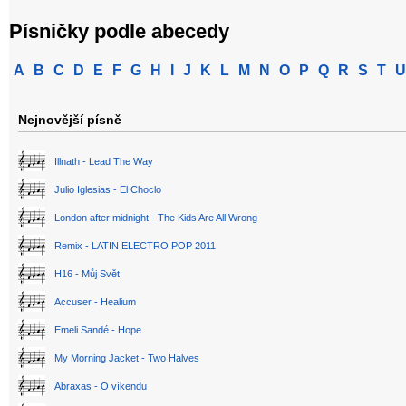
Písničky podle abecedy
A
B
C
D
E
F
G
H
I
J
K
L
M
N
O
P
Q
R
S
T
U
Nejnovější písně
Illnath - Lead The Way
Julio Iglesias - El Choclo
London after midnight - The Kids Are All Wrong
Remix - LATIN ELECTRO POP 2011
H16 - Můj Svět
Accuser - Healium
Emeli Sandé - Hope
My Morning Jacket - Two Halves
Abraxas - O víkendu