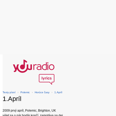
Texty písní
›
Polemic
›
Horúce časy
›
1.Apríl
1.Apríl
2009 prvý apríl, Polemic, Brighton, UK
výlet sa o pár hodín končí, zamotáva sa dej