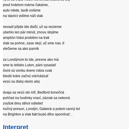
pred hotelom márne čakáme,
auto nikde, taxík voláme
na stanici vidíme náš vlak
nevadí pôjde ide ďalší, už sa vezieme
ubehlo len pár minút, znovu stojíme
amplión hlási problém na trati
vlak sa pohne, zase stojí, už sme nas..tí
vlečieme sa ako parník
za Londýnom to ide, presne ako má
sme tu letisko Luton, páni vysadať
ôsmi sú vonku dvere robia cvak
bledé tváre začnú odchádzať
vezú sa ďalej okolo alej
dvaja sa vezú sto míľ, Bedford konečná
pohľad na hodinky vraví, zázrak sa nekoná
zvyšok tímu stihol odletieť
nočný presun, Londýn, Gatwick a potom ranný let
na Brighton a vlak fakt budú dlho spomínať...
Interpret