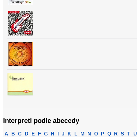
Interpreti podle abecedy
A
B
C
D
E
F
G
H
I
J
K
L
M
N
O
P
Q
R
S
T
U