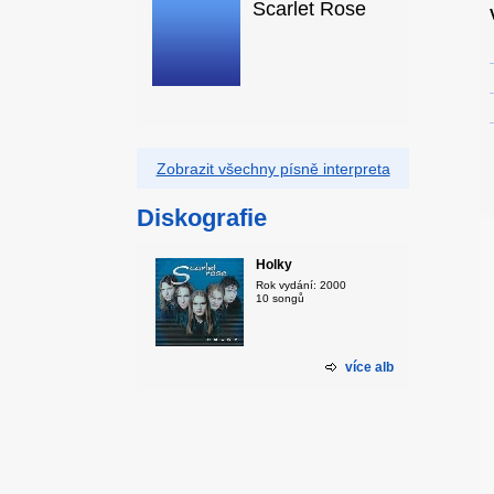
Scarlet Rose
Zobrazit všechny písně interpreta
Diskografie
Holky
Rok vydání: 2000
10 songů
více alb