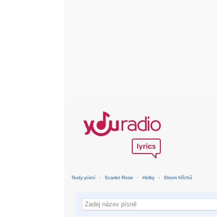
Texty písní
›
Scarlet Rose
›
Holky
›
Strom hříchů