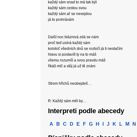
každý sám snad to má tak být
každý sám cestou svou
každý sám ať se nesejdou
já to prohrávám
Další noc bláznivá zdá se nám
proč teď usíná každý sám
kolotoč všedních dnů se roztočí já ti nestačím
hlavu si postavíš ty na to máš
všemu rozumíš a svou pravdu máš
říkáš mlč a stůj já už tě znám
Strom hříchů neobejdeš…
R: Každý sám měl by…
Interpreti podle abecedy
A
B
C
D
E
F
G
H
I
J
K
L
M
N