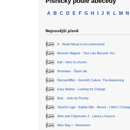
Písničky podle abecedy
A
B
C
D
E
F
G
H
I
J
K
L
M
N
Nejnovější písně
D - Akaki hitsuji ni yoru bansankai
Monster Magnet - Your Lies Become You
Kali - Viem čo chcem
Khomator - Šepot ulic
Eternal Afflict - Seventh Culture, The Awakening
Gary Barlow - Looking for Change
Buty - Jedu do Poruby
Taneční Liga - Sophie Ellis - Bextor - I Won´t Chan
Alvin and Chipmunks 2 - Láska v housce
Miss May I - Monument