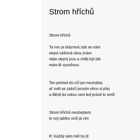
Strom hříchů
Strom hříchů
Ta noc je bláznivá zdá se nám
slepá vášnivá rána znám
stále stejný jsou a chtěj být dál
mám tě vysněnou
Ten pohled do očí jen neuhýbej
ať svět se zatočí prosím něco si přej
a štěstí do rukou vem teď právě to smíš
Strom hříchů neobejdem
to svý jablko sníš já vím
R: Každý sám měl by jít