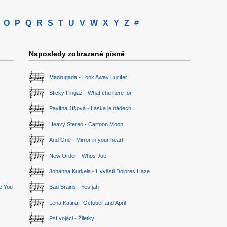
O
P
Q
R
S
T
U
V
W
X
Y
Z
#
Naposledy zobrazené písně
Madrugada - Look Away Lucifer
Sticky Fingaz - What chu here for
Pavlína Jíšová - Láska je nádech
Heavy Stereo - Cartoon Moon
And One - Mirror in your heart
New Order - Whos Joe
Johanna Kurkela - Hyvästi Dolores Haze
ge You
Bad Brains - Yes jah
Lena Katina - October and April
Psí vojáci - Žiletky