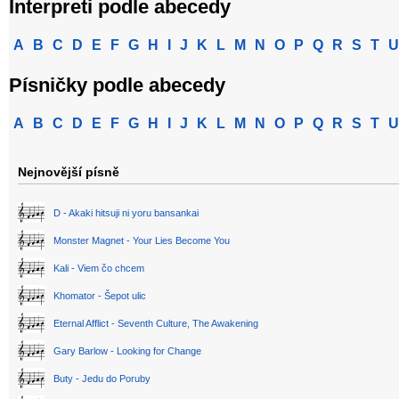
Interpreti podle abecedy
A
B
C
D
E
F
G
H
I
J
K
L
M
N
O
P
Q
R
S
T
U
Písničky podle abecedy
A
B
C
D
E
F
G
H
I
J
K
L
M
N
O
P
Q
R
S
T
U
Nejnovější písně
D - Akaki hitsuji ni yoru bansankai
Monster Magnet - Your Lies Become You
Kali - Viem čo chcem
Khomator - Šepot ulic
Eternal Afflict - Seventh Culture, The Awakening
Gary Barlow - Looking for Change
Buty - Jedu do Poruby