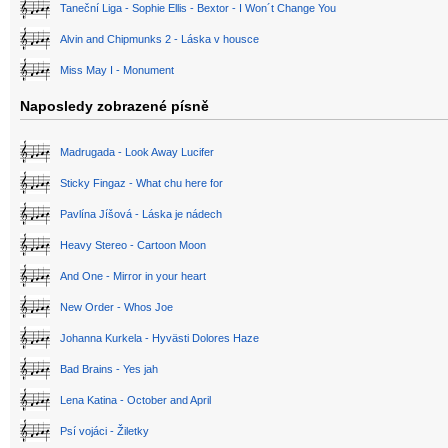
Taneční Liga - Sophie Ellis - Bextor - I Won´t Change You
Alvin and Chipmunks 2 - Láska v housce
Miss May I - Monument
Naposledy zobrazené písně
Madrugada - Look Away Lucifer
Sticky Fingaz - What chu here for
Pavlína Jíšová - Láska je nádech
Heavy Stereo - Cartoon Moon
And One - Mirror in your heart
New Order - Whos Joe
Johanna Kurkela - Hyvästi Dolores Haze
Bad Brains - Yes jah
Lena Katina - October and April
Psí vojáci - Žiletky