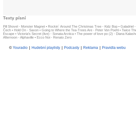
Texty písní
Pill Shovel - Monster Magnet
•
Rockin´ Around The Christmas Tree - Kidz Bop
•
Galadriel -
Čech
•
Hold On - Saxon
•
Going to Where the Tea-Trees Are - Peter Von Poehl
•
Twice The
Escape
•
Victoria's Secret (live) - Sonata Arctica
•
The power of love po (2) - Diana Kalas
Afternoon - Alphaville
•
Ecco Noi - Renato Zero
©
Youradio
|
Hudební playlisty
|
Podcasty
|
Reklama
|
Pravidla webu