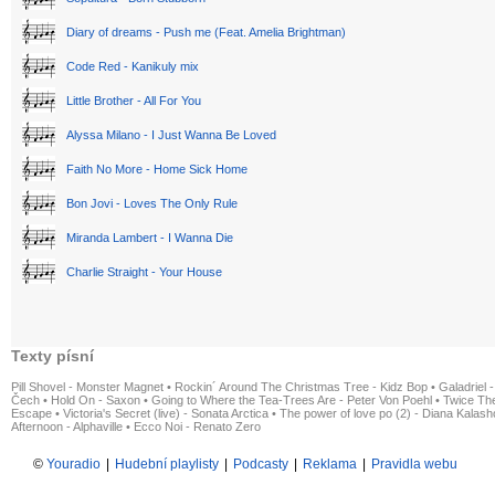
Diary of dreams - Push me (Feat. Amelia Brightman)
Code Red - Kanikuly mix
Little Brother - All For You
Alyssa Milano - I Just Wanna Be Loved
Faith No More - Home Sick Home
Bon Jovi - Loves The Only Rule
Miranda Lambert - I Wanna Die
Charlie Straight - Your House
Texty písní
Pill Shovel - Monster Magnet
•
Rockin´ Around The Christmas Tree - Kidz Bop
•
Galadriel -
Čech
•
Hold On - Saxon
•
Going to Where the Tea-Trees Are - Peter Von Poehl
•
Twice The
Escape
•
Victoria's Secret (live) - Sonata Arctica
•
The power of love po (2) - Diana Kalas
Afternoon - Alphaville
•
Ecco Noi - Renato Zero
©
Youradio
|
Hudební playlisty
|
Podcasty
|
Reklama
|
Pravidla webu