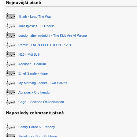
Nejnovější písně
Illnath - Lead The Way
Julio Iglesias - El Choclo
London after midnight - The Kids Are All Wrong
Remix - LATIN ELECTRO POP 2011
H16 - Můj Svět
Accuser - Healium
Emeli Sandé - Hope
My Morning Jacket - Two Halves
Abraxas - O víkendu
Cage. - Science Of Annihilation
Naposledy zobrazené písně
Family Force 5 - Peachy
Sepultura - Born Stubborn