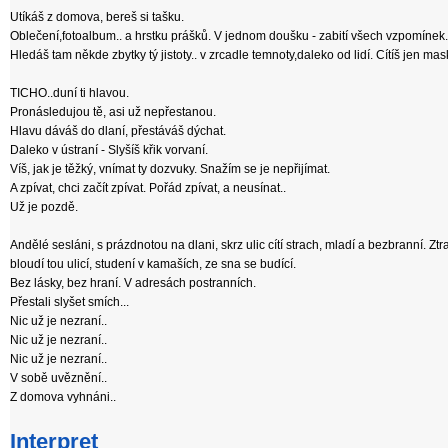
Utíkáš z domova, bereš si tašku.
Oblečení,fotoalbum.. a hrstku prášků. V jednom doušku - zabití všech vzpomínek
Hledáš tam někde zbytky tý jistoty.. v zrcadle temnoty,daleko od lidí. Cítíš jen mas
TICHO..duní ti hlavou.
Pronásledujou tě, asi už nepřestanou.
Hlavu dáváš do dlaní, přestáváš dýchat.
Daleko v ústraní - Slyšíš křik vorvaní.
Víš, jak je těžký, vnímat ty dozvuky. Snažím se je nepřijímat.
A zpívat, chci začít zpívat. Pořád zpívat, a neusínat..
Už je pozdě.
Andělé sesláni, s prázdnotou na dlani, skrz ulic cítí strach, mladí a bezbranní. Ztr
bloudí tou ulicí, studení v kamaších, ze sna se budící.
Bez lásky, bez hraní. V adresách postranních.
Přestali slyšet smích...
Nic už je nezraní..
Nic už je nezraní..
Nic už je nezraní..
V sobě uvěznění..
Z domova vyhnáni..
Interpret