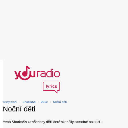
Texty písní
›
SharkaSs
›
2010
›
Noční děti
Noční děti
Yeah SharkaSs za všechny děti které skončily samotné na ulici...