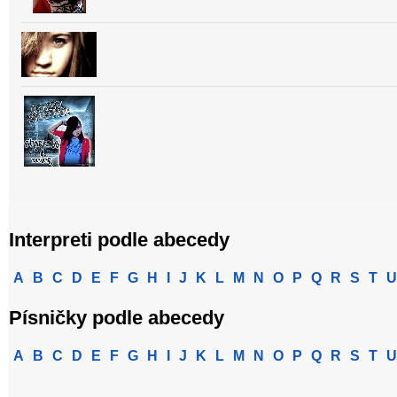
Interpreti podle abecedy
A
B
C
D
E
F
G
H
I
J
K
L
M
N
O
P
Q
R
S
T
U
Písničky podle abecedy
A
B
C
D
E
F
G
H
I
J
K
L
M
N
O
P
Q
R
S
T
U