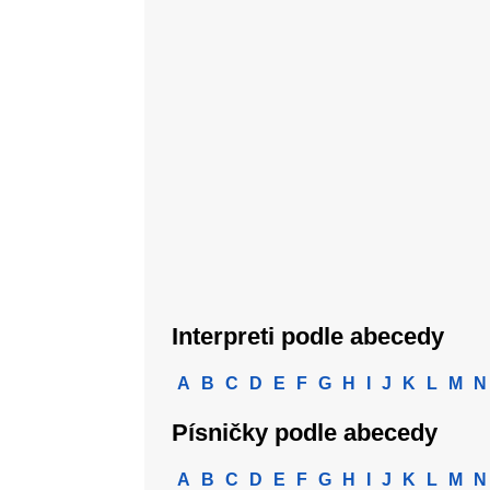
Interpreti podle abecedy
A
B
C
D
E
F
G
H
I
J
K
L
M
N
Písničky podle abecedy
A
B
C
D
E
F
G
H
I
J
K
L
M
N