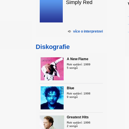
Simply Red
více o interpretovi
Diskografie
A New Flame
Rok vydání: 1989
5 songů
Blue
Rok vydání: 1998
9 songů
Greatest Hits
Rok vydání: 1996
2 songů