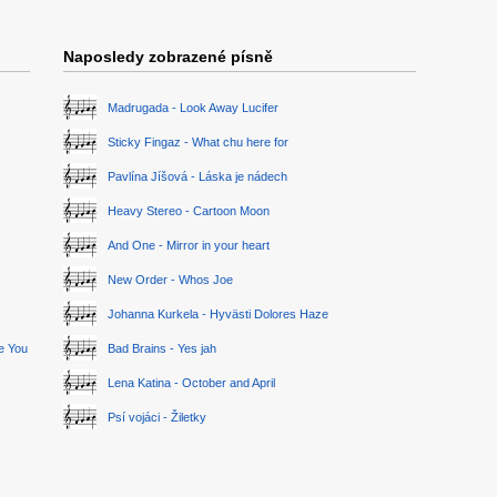
Naposledy zobrazené písně
Madrugada - Look Away Lucifer
Sticky Fingaz - What chu here for
Pavlína Jíšová - Láska je nádech
Heavy Stereo - Cartoon Moon
And One - Mirror in your heart
New Order - Whos Joe
Johanna Kurkela - Hyvästi Dolores Haze
ge You
Bad Brains - Yes jah
Lena Katina - October and April
Psí vojáci - Žiletky