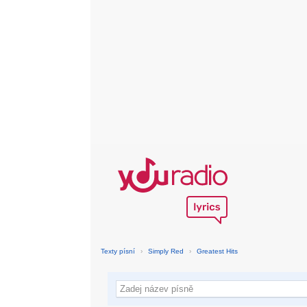
Texty písní
›
Simply Red
›
Greatest Hits