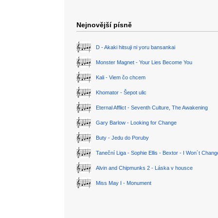
Nejnovější písně
D - Akaki hitsuji ni yoru bansankai
Monster Magnet - Your Lies Become You
Kali - Viem čo chcem
Khomator - Šepot ulic
Eternal Afflict - Seventh Culture, The Awakening
Gary Barlow - Looking for Change
Buty - Jedu do Poruby
Taneční Liga - Sophie Ellis - Bextor - I Won´t Chan
Alvin and Chipmunks 2 - Láska v housce
Miss May I - Monument