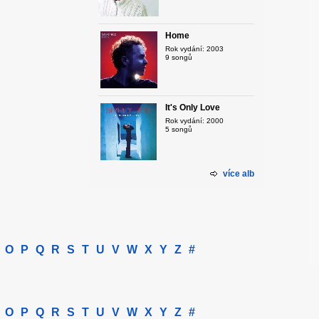
Home
Rok vydání: 2003
9 songů
It's Only Love
Rok vydání: 2000
5 songů
více alb
O
P
Q
R
S
T
U
V
W
X
Y
Z
#
O
P
Q
R
S
T
U
V
W
X
Y
Z
#