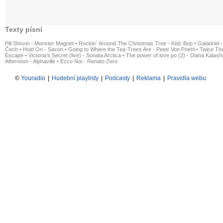
Texty písní
Pill Shovel - Monster Magnet
•
Rockin´ Around The Christmas Tree - Kidz Bop
•
Galadriel -
Čech
•
Hold On - Saxon
•
Going to Where the Tea-Trees Are - Peter Von Poehl
•
Twice The
Escape
•
Victoria's Secret (live) - Sonata Arctica
•
The power of love po (2) - Diana Kalas
Afternoon - Alphaville
•
Ecco Noi - Renato Zero
©
Youradio
|
Hudební playlisty
|
Podcasty
|
Reklama
|
Pravidla webu