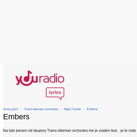
Texty písní
›
Trans-siberian orchestra
›
Night Castle
›
Embers
Embers
Na tuto piesen od skupiny Trans-siberian orchestra nie je ziaden text... je to cisto