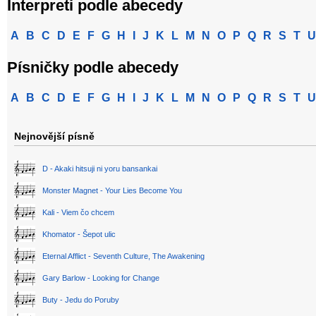
Interpreti podle abecedy
A
B
C
D
E
F
G
H
I
J
K
L
M
N
O
P
Q
R
S
T
U
Písničky podle abecedy
A
B
C
D
E
F
G
H
I
J
K
L
M
N
O
P
Q
R
S
T
U
Nejnovější písně
D - Akaki hitsuji ni yoru bansankai
Monster Magnet - Your Lies Become You
Kali - Viem čo chcem
Khomator - Šepot ulic
Eternal Afflict - Seventh Culture, The Awakening
Gary Barlow - Looking for Change
Buty - Jedu do Poruby