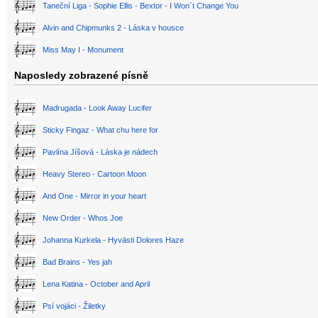
Taneční Liga - Sophie Ellis - Bextor - I Won´t Change You
Alvin and Chipmunks 2 - Láska v housce
Miss May I - Monument
Naposledy zobrazené písně
Madrugada - Look Away Lucifer
Sticky Fingaz - What chu here for
Pavlína Jíšová - Láska je nádech
Heavy Stereo - Cartoon Moon
And One - Mirror in your heart
New Order - Whos Joe
Johanna Kurkela - Hyvästi Dolores Haze
Bad Brains - Yes jah
Lena Katina - October and April
Psí vojáci - Žiletky