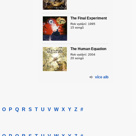
The Final Experiment
Rok vydání: 1995
15 songů
The Human Equation
Rok vydání: 2004
20 songů
více alb
O
P
Q
R
S
T
U
V
W
X
Y
Z
#