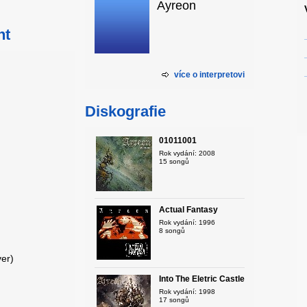
Ayreon
nt
více o interpretovi
Diskografie
01011001
Rok vydání: 2008
15 songů
Actual Fantasy
Rok vydání: 1996
8 songů
er)
Into The Eletric Castle
Rok vydání: 1998
17 songů