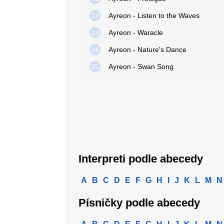
12
Ayreon - Listen to the Waves
13
Ayreon - Waracle
14
Ayreon - Nature's Dance
15
Ayreon - Swan Song
Interpreti podle abecedy
A
B
C
D
E
F
G
H
I
J
K
L
M
N
Písničky podle abecedy