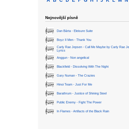
A
B
C
D
E
F
G
H
I
J
K
L
M
N
Nejnovější písně
Dan Bárta - Eleisure Suite
Boyz II Men - Thank You
Carly Rae Jepsen - Call Me Maybe by Carly Rae J
Lyrics
Anggun - Non angelical
Blackfield - Dissolving With The Night
Gary Numan - The Crazies
Hinoi Team - Just For Me
Barathrum - Justice of Shining Steel
Public Enemy - Fight The Power
In Flames - Artifacts of the Black Rain