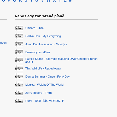
O
P
Q
R
S
T
U
V
W
X
Y
Z
#
Naposledy zobrazené písně
Unicorn - Hide
Corbin Bleu - My Everything
epsen
Asian Dub Foundation - Melody 7
Brokencyde - 40 oz
Patrick Stump - Big Hype featuring DA of Chester French
and D..
This Wild Life - Ripped Away
Donna Summer - Queen For A Day
Magica - Weight Of The World
Jerry Ropero - Thtrh
Rumi - 1000 Přání VIDEOKLIP