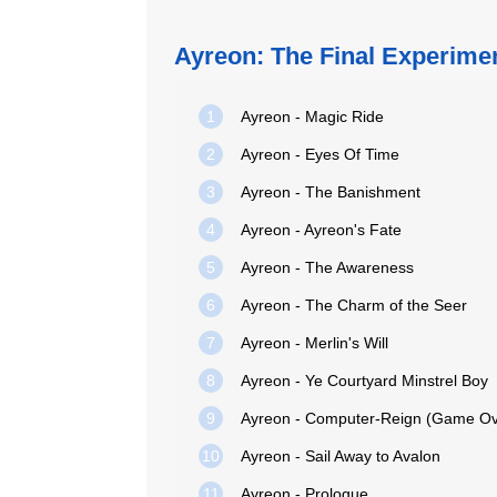
Ayreon: The Final Experime
1
Ayreon - Magic Ride
2
Ayreon - Eyes Of Time
3
Ayreon - The Banishment
4
Ayreon - Ayreon's Fate
5
Ayreon - The Awareness
6
Ayreon - The Charm of the Seer
7
Ayreon - Merlin's Will
8
Ayreon - Ye Courtyard Minstrel Boy
9
Ayreon - Computer-Reign (Game Ov
10
Ayreon - Sail Away to Avalon
11
Ayreon - Prologue