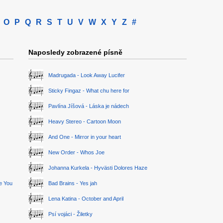
O
P
Q
R
S
T
U
V
W
X
Y
Z
#
Naposledy zobrazené písně
Madrugada - Look Away Lucifer
Sticky Fingaz - What chu here for
Pavlína Jíšová - Láska je nádech
Heavy Stereo - Cartoon Moon
And One - Mirror in your heart
New Order - Whos Joe
Johanna Kurkela - Hyvästi Dolores Haze
ge You
Bad Brains - Yes jah
Lena Katina - October and April
Psí vojáci - Žiletky