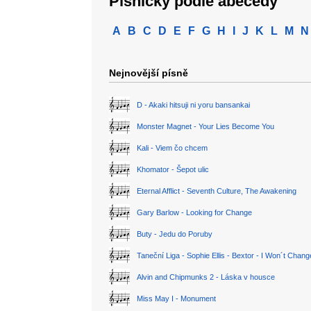
Písničky podle abecedy
A
B
C
D
E
F
G
H
I
J
K
L
M
N
Nejnovější písně
D - Akaki hitsuji ni yoru bansankai
Monster Magnet - Your Lies Become You
Kali - Viem čo chcem
Khomator - Šepot ulic
Eternal Afflict - Seventh Culture, The Awakening
Gary Barlow - Looking for Change
Buty - Jedu do Poruby
Taneční Liga - Sophie Ellis - Bextor - I Won´t Chan
Alvin and Chipmunks 2 - Láska v housce
Miss May I - Monument