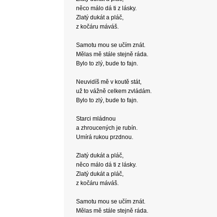
něco málo dá ti z lásky.
Zlatý dukát a pláč,
z kočáru máváš.
Samotu mou se učím znát.
Mělas mě stále stejně ráda.
Bylo to zlý, bude to fajn.
Neuvidíš mě v koutě stát,
už to vážně celkem zvládám.
Bylo to zlý, bude to fajn.
Starci mládnou
a zhroucených je rubín.
Umírá rukou przdnou.
Zlatý dukát a pláč,
něco málo dá ti z lásky.
Zlatý dukát a pláč,
z kočáru máváš.
Samotu mou se učím znát.
Mělas mě stále stejně ráda.