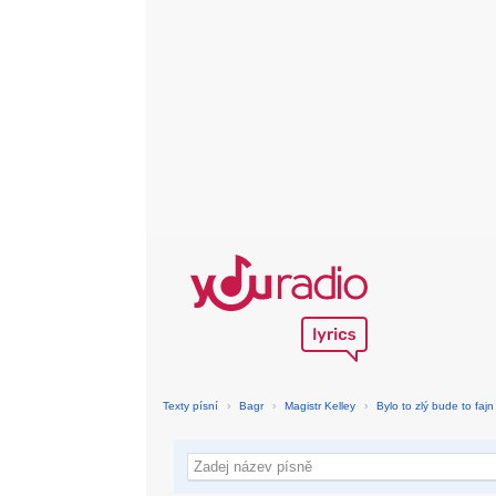
Texty písní
›
Bagr
›
Magistr Kelley
›
Bylo to zlý bude to fajn