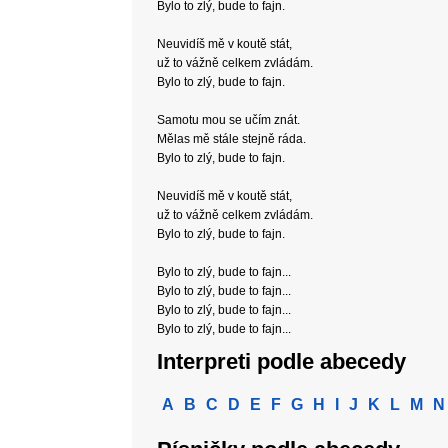
Bylo to zlý, bude to fajn.
Neuvidíš mě v koutě stát,
už to vážně celkem zvládám.
Bylo to zlý, bude to fajn.
Samotu mou se učím znát.
Mělas mě stále stejně ráda.
Bylo to zlý, bude to fajn.
Neuvidíš mě v koutě stát,
už to vážně celkem zvládám.
Bylo to zlý, bude to fajn.
Bylo to zlý, bude to fajn...
Bylo to zlý, bude to fajn...
Bylo to zlý, bude to fajn...
Bylo to zlý, bude to fajn...
Interpreti podle abecedy
A
B
C
D
E
F
G
H
I
J
K
L
M
N