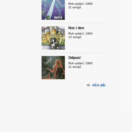
Rok vydání: 1999
11 songů
Noc i den
Rok vydání: 1994
12 songů
Odpusť
Rok vydání: 1993
11 songů
více alb