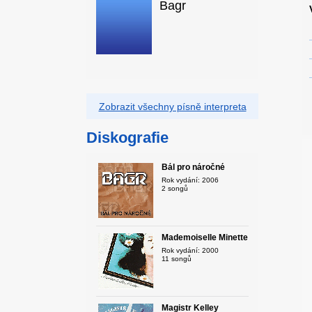
Bagr
Zobrazit všechny písně interpreta
Diskografie
Bál pro náročné
Rok vydání: 2006
2 songů
Mademoiselle Minette
Rok vydání: 2000
11 songů
Magistr Kelley