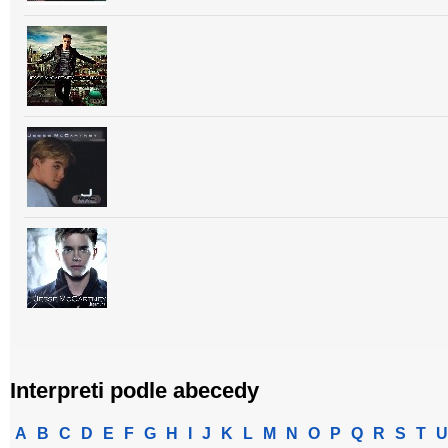
Interpreti podle abecedy
A
B
C
D
E
F
G
H
I
J
K
L
M
N
O
P
Q
R
S
T
U