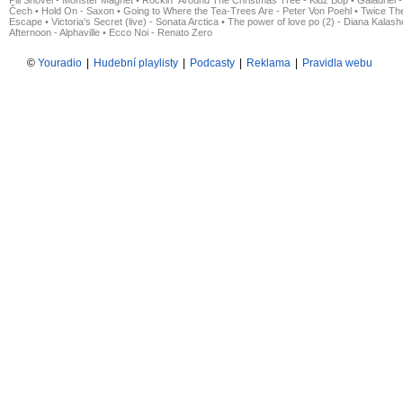
Pill Shovel - Monster Magnet
•
Rockin´ Around The Christmas Tree - Kidz Bop
•
Galadriel -
Čech
•
Hold On - Saxon
•
Going to Where the Tea-Trees Are - Peter Von Poehl
•
Twice The
Escape
•
Victoria's Secret (live) - Sonata Arctica
•
The power of love po (2) - Diana Kalas
Afternoon - Alphaville
•
Ecco Noi - Renato Zero
©
Youradio
|
Hudební playlisty
|
Podcasty
|
Reklama
|
Pravidla webu