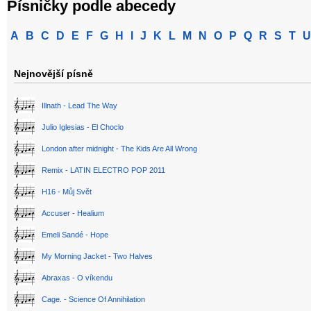
Písničky podle abecedy
A
B
C
D
E
F
G
H
I
J
K
L
M
N
O
P
Q
R
S
T
U
Nejnovější písně
Illnath - Lead The Way
Julio Iglesias - El Choclo
London after midnight - The Kids Are All Wrong
Remix - LATIN ELECTRO POP 2011
H16 - Můj Svět
Accuser - Healium
Emeli Sandé - Hope
My Morning Jacket - Two Halves
Abraxas - O víkendu
Cage. - Science Of Annihilation