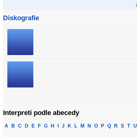
Diskografie
Interpreti podle abecedy
A
B
C
D
E
F
G
H
I
J
K
L
M
N
O
P
Q
R
S
T
U