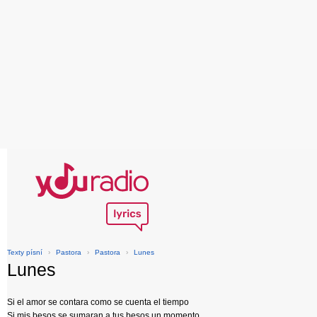
Texty písní
›
Pastora
›
Pastora
›
Lunes
Lunes
Si el amor se contara como se cuenta el tiempo
Si mis besos se sumaran a tus besos un momento