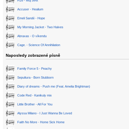
H16 - Můj Svět
Accuser - Healium
Emeli Sandé - Hope
My Morning Jacket - Two Halves
Abraxas - O víkendu
Cage. - Science Of Annihilation
Naposledy zobrazené písně
Family Force 5 - Peachy
Sepultura - Born Stubborn
Diary of dreams - Push me (Feat. Amelia Brightman)
Code Red - Kanikuly mix
Little Brother - All For You
Alyssa Milano - I Just Wanna Be Loved
Faith No More - Home Sick Home