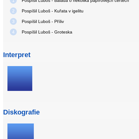
1
Pospíšil Luboš - Balada o několika papírovejch čertech
2
Pospíšil Luboš - Kuřata v igelitu
3
Pospíšil Luboš - Příliv
4
Pospíšil Luboš - Groteska
Interpret
Diskografie