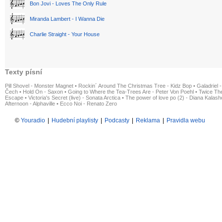
Bon Jovi - Loves The Only Rule
Miranda Lambert - I Wanna Die
Charlie Straight - Your House
Texty písní
Pill Shovel - Monster Magnet
•
Rockin´ Around The Christmas Tree - Kidz Bop
•
Galadriel -
Čech
•
Hold On - Saxon
•
Going to Where the Tea-Trees Are - Peter Von Poehl
•
Twice The
Escape
•
Victoria's Secret (live) - Sonata Arctica
•
The power of love po (2) - Diana Kalas
Afternoon - Alphaville
•
Ecco Noi - Renato Zero
©
Youradio
|
Hudební playlisty
|
Podcasty
|
Reklama
|
Pravidla webu