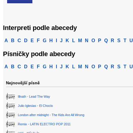
Interpreti podle abecedy
A
B
C
D
E
F
G
H
I
J
K
L
M
N
O
P
Q
R
S
T
U
Písničky podle abecedy
A
B
C
D
E
F
G
H
I
J
K
L
M
N
O
P
Q
R
S
T
U
Nejnovější písně
Illnath - Lead The Way
Julio Iglesias - El Choclo
London after midnight - The Kids Are All Wrong
Remix - LATIN ELECTRO POP 2011