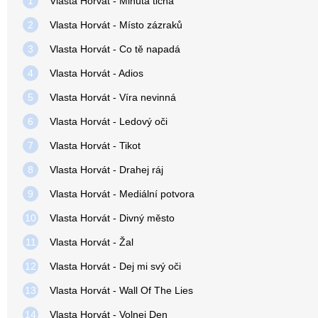
1
Vlasta Horvát - Minuta ticha
2
Vlasta Horvát - Místo zázraků
3
Vlasta Horvát - Co tě napadá
4
Vlasta Horvát - Adios
5
Vlasta Horvát - Víra nevinná
6
Vlasta Horvát - Ledový oči
7
Vlasta Horvát - Tikot
8
Vlasta Horvát - Drahej ráj
9
Vlasta Horvát - Mediální potvora
10
Vlasta Horvát - Divný město
11
Vlasta Horvát - Žal
12
Vlasta Horvát - Dej mi svý oči
13
Vlasta Horvát - Wall Of The Lies
14
Vlasta Horvát - Volnej Den