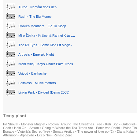
Turbo - Nemám dnes den
Rush - The Big Money
Swollen Members - Go To Sleep
Miro Žbirka - Královná Rannej Krásy...
The 69 Eyes - Some Kind Of Magick
Artrosis - Emerald Night
Nicki Minaj - Keys Under Palm Trees
Voivod - Earthache
Faithless - Music matters
Linkin Park - Divided (Demo 2005)
Texty písní
Pill Shovel - Monster Magnet
•
Rockin´ Around The Christmas Tree - Kidz Bop
•
Galadriel -
Čech
•
Hold On - Saxon
•
Going to Where the Tea-Trees Are - Peter Von Poehl
•
Twice The
Escape
•
Victoria's Secret (live) - Sonata Arctica
•
The power of love po (2) - Diana Kalas
Afternoon - Alphaville
•
Ecco Noi - Renato Zero