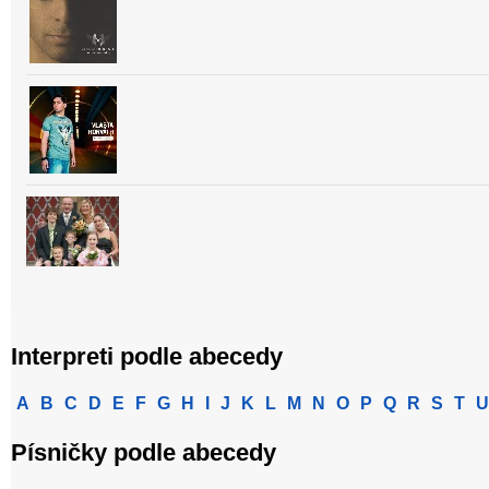
Interpreti podle abecedy
A
B
C
D
E
F
G
H
I
J
K
L
M
N
O
P
Q
R
S
T
U
Písničky podle abecedy