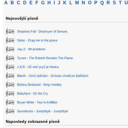
A
B
C
D
E
F
G
H
I
J
K
L
M
N
O
P
Q
R
S
T
U
Nejnovější písně
Shadows Fall - Destroyer of Senses
Sister - Drag me to the grave
Jay-Z - 99 problems
Tyrant - The Rebirth Reclaim The Flame
J.A.R - Už mizí pryč je Hanka
Blaník - různí zpěváci - Já budu chodit po špičkách
Barbra Streisand - King i medley
Babyface - It's No Cry
Bryan White - Two In A Million
Soundtrack - JumpStyle - JumpStyle
Naposledy zobrazené písně