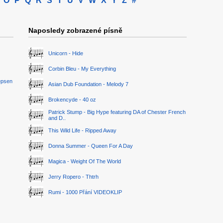
O
P
Q
R
S
T
U
V
W
X
Y
Z
#
Naposledy zobrazené písně
Unicorn - Hide
Corbin Bleu - My Everything
epsen
Asian Dub Foundation - Melody 7
Brokencyde - 40 oz
Patrick Stump - Big Hype featuring DA of Chester French
and D..
This Wild Life - Ripped Away
Donna Summer - Queen For A Day
Magica - Weight Of The World
Jerry Ropero - Thtrh
Rumi - 1000 Přání VIDEOKLIP