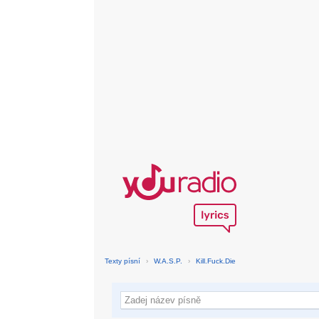
Texty písní
›
W.A.S.P.
›
Kill.Fuck.Die