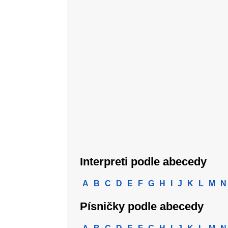
Interpreti podle abecedy
A
B
C
D
E
F
G
H
I
J
K
L
M
N
Písničky podle abecedy