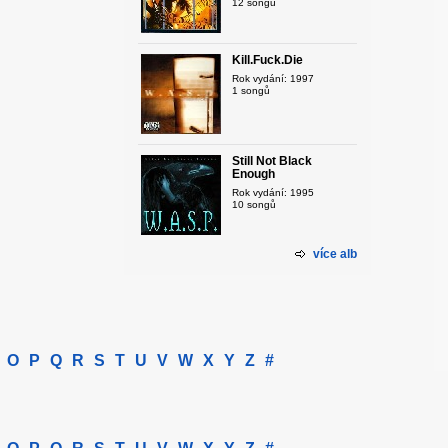
12 songů
Kill.Fuck.Die
Rok vydání: 1997
1 songů
Still Not Black
Enough
Rok vydání: 1995
10 songů
více alb
O
P
Q
R
S
T
U
V
W
X
Y
Z
#