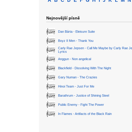
A
B
C
D
E
F
G
H
I
J
K
L
M
N
Nejnovější písně
Dan Bárta - Eleisure Suite
Boyz II Men - Thank You
Carly Rae Jepsen - Call Me Maybe by Carly Rae J
Lyrics
Anggun - Non angelical
Blackfield - Dissolving With The Night
Gary Numan - The Crazies
Hinoi Team - Just For Me
Barathrum - Justice of Shining Steel
Public Enemy - Fight The Power
In Flames - Artifacts of the Black Rain