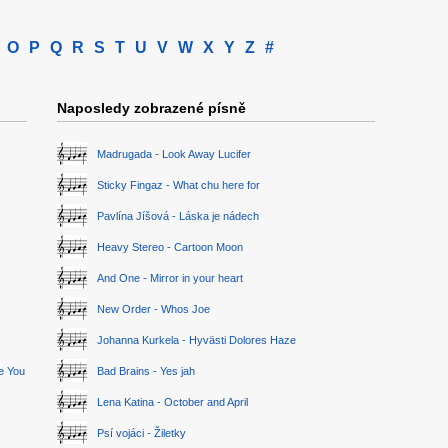
O
P
Q
R
S
T
U
V
W
X
Y
Z
#
Naposledy zobrazené písně
Madrugada - Look Away Lucifer
Sticky Fingaz - What chu here for
Pavlína Jíšová - Láska je nádech
Heavy Stereo - Cartoon Moon
And One - Mirror in your heart
New Order - Whos Joe
Johanna Kurkela - Hyvästi Dolores Haze
ge You
Bad Brains - Yes jah
Lena Katina - October and April
Psí vojáci - Žiletky