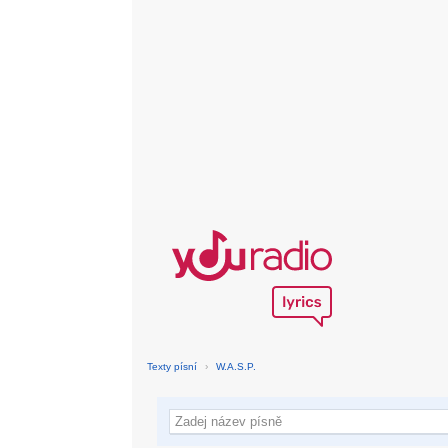
Texty písní
›
W.A.S.P.