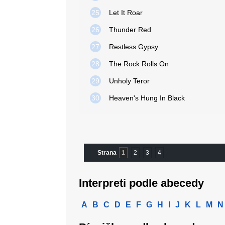
25
Let It Roar
26
Thunder Red
27
Restless Gypsy
28
The Rock Rolls On
29
Unholy Teror
30
Heaven's Hung In Black
Strana
1
2
3
4
Interpreti podle abecedy
A
B
C
D
E
F
G
H
I
J
K
L
M
N