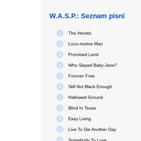
W.A.S.P.: Seznam písní
1
The Heretic
2
Loco-motive Man
3
Promised Land
4
Who Slayed Baby Jane?
5
Forever Free
6
Still Not Black Enough
7
Hallowed Ground
8
Blind In Texas
9
Easy Living
10
Live To Die Another Day
11
Somebody To Love