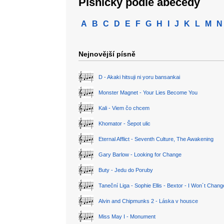
Písničky podle abecedy
A
B
C
D
E
F
G
H
I
J
K
L
M
N
Nejnovější písně
D - Akaki hitsuji ni yoru bansankai
Monster Magnet - Your Lies Become You
Kali - Viem čo chcem
Khomator - Šepot ulic
Eternal Afflict - Seventh Culture, The Awakening
Gary Barlow - Looking for Change
Buty - Jedu do Poruby
Taneční Liga - Sophie Ellis - Bextor - I Won´t Chan
Alvin and Chipmunks 2 - Láska v housce
Miss May I - Monument