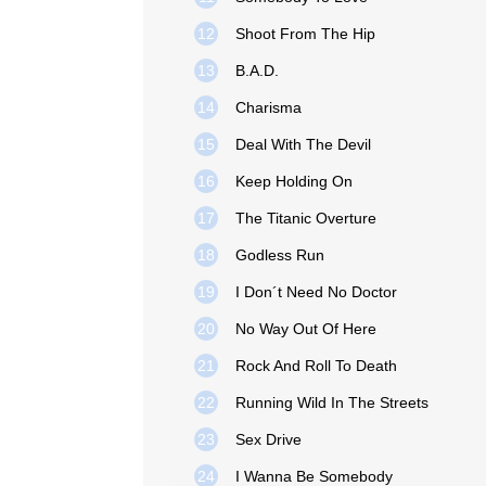
12
Shoot From The Hip
13
B.A.D.
14
Charisma
15
Deal With The Devil
16
Keep Holding On
17
The Titanic Overture
18
Godless Run
19
I Don´t Need No Doctor
20
No Way Out Of Here
21
Rock And Roll To Death
22
Running Wild In The Streets
23
Sex Drive
24
I Wanna Be Somebody