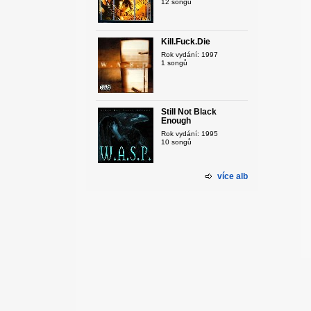
12 songů
Kill.Fuck.Die
Rok vydání: 1997
1 songů
Still Not Black
Enough
Rok vydání: 1995
10 songů
více alb