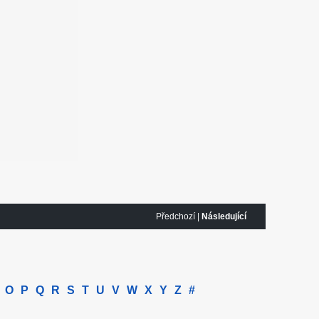
Předchozí |
Následující
O
P
Q
R
S
T
U
V
W
X
Y
Z
#