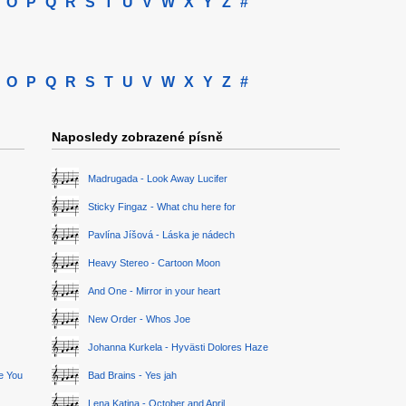
O
P
Q
R
S
T
U
V
W
X
Y
Z
#
O
P
Q
R
S
T
U
V
W
X
Y
Z
#
Naposledy zobrazené písně
Madrugada - Look Away Lucifer
Sticky Fingaz - What chu here for
Pavlína Jíšová - Láska je nádech
Heavy Stereo - Cartoon Moon
And One - Mirror in your heart
New Order - Whos Joe
Johanna Kurkela - Hyvästi Dolores Haze
ge You
Bad Brains - Yes jah
Lena Katina - October and April