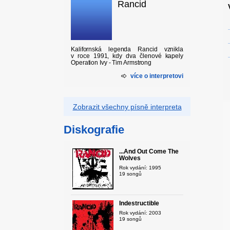
Rancid
Kalifornská legenda Rancid vznikla
v roce 1991, kdy dva členové kapely
Operation Ivy - Tim Armstrong
více o interpretovi
Zobrazit všechny písně interpreta
Diskografie
...And Out Come The
Wolves
Rok vydání: 1995
19 songů
Indestructible
Rok vydání: 2003
19 songů