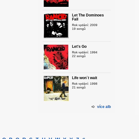
Let The Dominoes
Fall
Rok vydání: 2009
19 songů
Let's Go
Rok vydání: 1994
22 songů
Life won´t wait
Rok vydání: 1998
21 songů
více alb