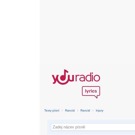
Texty písní
›
Rancid
›
Rancid
›
Injury