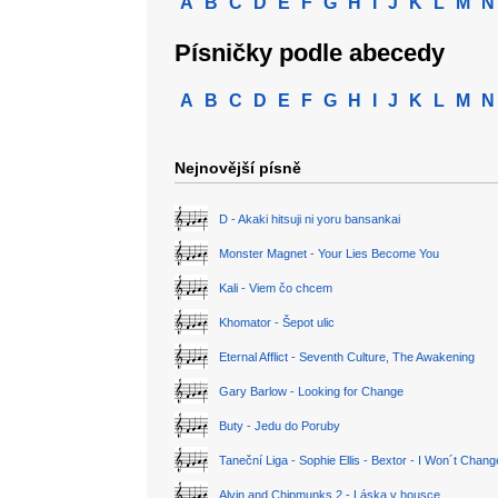
A
B
C
D
E
F
G
H
I
J
K
L
M
N
Písničky podle abecedy
A
B
C
D
E
F
G
H
I
J
K
L
M
N
Nejnovější písně
D - Akaki hitsuji ni yoru bansankai
Monster Magnet - Your Lies Become You
Kali - Viem čo chcem
Khomator - Šepot ulic
Eternal Afflict - Seventh Culture, The Awakening
Gary Barlow - Looking for Change
Buty - Jedu do Poruby
Taneční Liga - Sophie Ellis - Bextor - I Won´t Chan
Alvin and Chipmunks 2 - Láska v housce