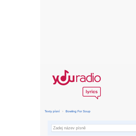
Texty písní
›
Bowling For Soup