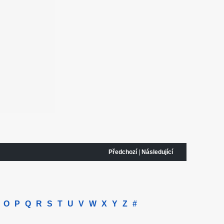
Předchozí
|
Následující
O
P
Q
R
S
T
U
V
W
X
Y
Z
#