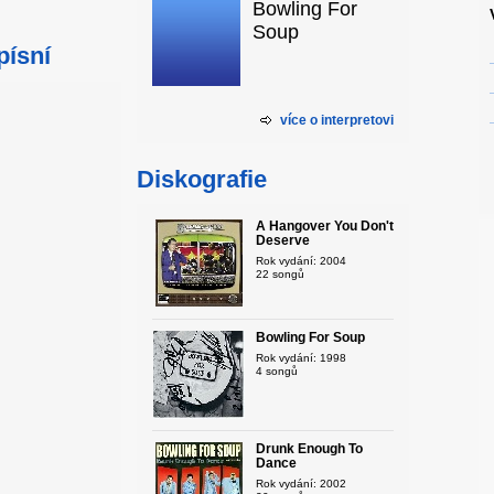
Bowling For
Soup
písní
více o interpretovi
Diskografie
A Hangover You Don't
Deserve
Rok vydání: 2004
22 songů
Bowling For Soup
Rok vydání: 1998
4 songů
Drunk Enough To
Dance
Rok vydání: 2002