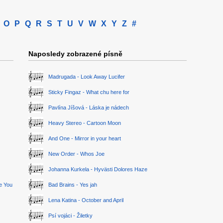
O
P
Q
R
S
T
U
V
W
X
Y
Z
#
Naposledy zobrazené písně
Madrugada - Look Away Lucifer
Sticky Fingaz - What chu here for
Pavlína Jíšová - Láska je nádech
Heavy Stereo - Cartoon Moon
And One - Mirror in your heart
New Order - Whos Joe
Johanna Kurkela - Hyvästi Dolores Haze
ge You
Bad Brains - Yes jah
Lena Katina - October and April
Psí vojáci - Žiletky