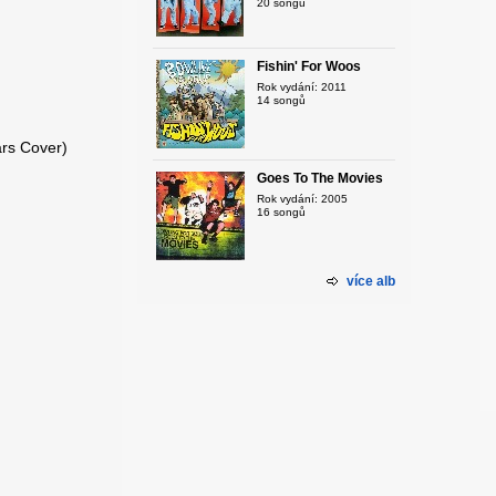
20 songů
Fishin' For Woos
Rok vydání: 2011
14 songů
rs Cover)
Goes To The Movies
Rok vydání: 2005
16 songů
více alb