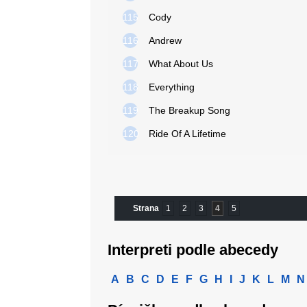
115
Cody
116
Andrew
117
What About Us
118
Everything
119
The Breakup Song
120
Ride Of A Lifetime
Strana
1
2
3
4
5
Interpreti podle abecedy
A
B
C
D
E
F
G
H
I
J
K
L
M
N