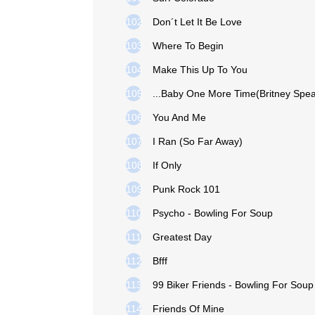
102
Don´t Let It Be Love
103
Where To Begin
104
Make This Up To You
105
...Baby One More Time(Britney Spea
106
You And Me
107
I Ran (So Far Away)
108
If Only
109
Punk Rock 101
110
Psycho - Bowling For Soup
111
Greatest Day
112
Bfff
113
99 Biker Friends - Bowling For Soup
114
Friends Of Mine