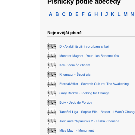
Písničky podle abecedy
A
B
C
D
E
F
G
H
I
J
K
L
M
N
Nejnovější písně
D - Akaki hitsuji ni yoru bansankai
Monster Magnet - Your Lies Become You
Kali - Viem čo chcem
Khomator - Šepot ulic
Eternal Afflict - Seventh Culture, The Awakening
Gary Barlow - Looking for Change
Buty - Jedu do Poruby
Taneční Liga - Sophie Ellis - Bextor - I Won´t Chan
Alvin and Chipmunks 2 - Láska v housce
Miss May I - Monument