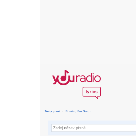
Texty písní
›
Bowling For Soup