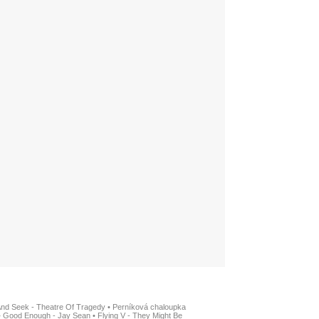
And Seek - Theatre Of Tragedy
•
Perníková chaloupka
•
Good Enough - Jay Sean
•
Flying V - They Might Be