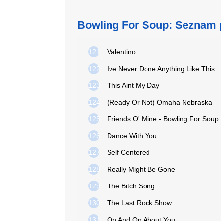
Bowling For Soup: Seznam 
121
Valentino
122
Ive Never Done Anything Like This
123
This Aint My Day
124
(Ready Or Not) Omaha Nebraska
125
Friends O' Mine - Bowling For Soup
126
Dance With You
127
Self Centered
128
Really Might Be Gone
129
The Bitch Song
130
The Last Rock Show
131
On And On About You