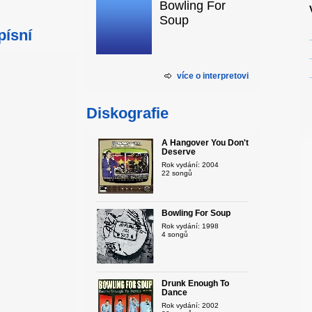
Bowling For
Soup
písní
více o interpretovi
Diskografie
A Hangover You Don't
Deserve
Rok vydání: 2004
22 songů
Bowling For Soup
Rok vydání: 1998
4 songů
Drunk Enough To
Dance
Rok vydání: 2002