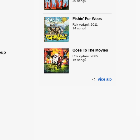
20 songů
Fishin' For Woos
Rok vydání: 2011
14 songů
Goes To The Movies
oup
Rok vydání: 2005
16 songů
více alb