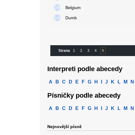
145
Belgium
146
Dumb
Strana
1
2
3
4
5
Interpreti podle abecedy
A
B
C
D
E
F
G
H
I
J
K
L
M
N
Písničky podle abecedy
A
B
C
D
E
F
G
H
I
J
K
L
M
N
Nejnovější písně