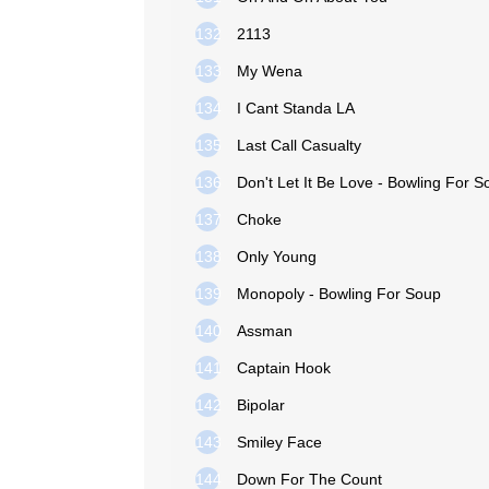
132
2113
133
My Wena
134
I Cant Standa LA
135
Last Call Casualty
136
Don't Let It Be Love - Bowling For S
137
Choke
138
Only Young
139
Monopoly - Bowling For Soup
140
Assman
141
Captain Hook
142
Bipolar
143
Smiley Face
144
Down For The Count