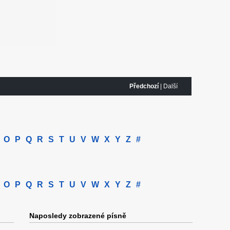
Předchozí
| Další
O
P
Q
R
S
T
U
V
W
X
Y
Z
#
O
P
Q
R
S
T
U
V
W
X
Y
Z
#
Naposledy zobrazené písně