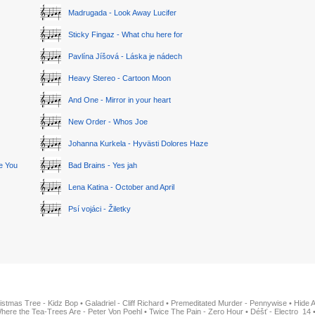
Madrugada - Look Away Lucifer
Sticky Fingaz - What chu here for
Pavlína Jíšová - Láska je nádech
Heavy Stereo - Cartoon Moon
And One - Mirror in your heart
New Order - Whos Joe
Johanna Kurkela - Hyvästi Dolores Haze
ge You
Bad Brains - Yes jah
Lena Katina - October and April
Psí vojáci - Žiletky
istmas Tree - Kidz Bop
•
Galadriel - Cliff Richard
•
Premeditated Murder - Pennywise
•
Hide 
here the Tea-Trees Are - Peter Von Poehl
•
Twice The Pain - Zero Hour
•
Déšť - Electro_14