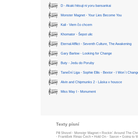
D - Akaki hitsuji ni yoru bansankai
Monster Magnet - Your Lies Become You
Kali - Viem čo chcem
Khomator - Šepot ulic
Eternal Afflict - Seventh Culture, The Awakening
Gary Barlow - Looking for Change
Buty - Jedu do Poruby
Taneční Liga - Sophie Ellis - Bextor - I Won´t Chan
Alvin and Chipmunks 2 - Láska v housce
Miss May I - Monument
Texty písní
Pill Shovel - Monster Magnet
•
Rockin´ Around The Chr
- František Ringo Čech
•
Hold On - Saxon
•
Going to W